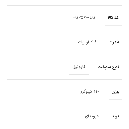
کد کالا
HG6560-DG
قدرت
6 کیلو وات
نوع سوخت
گازوئیل
وزن
110 کیلوگرم
برند
هیوندای