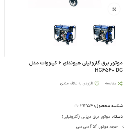
بزرگنمایی تصویر
موتور برق گازوئیلی هیوندای 6 کیلووات مدل
HG6560-DG
مقایسه
افزودن به علاقه مندی
شناسه محصول:
i9-69354
دسته:
موتور برق دیزلی (گازوئیلی)
حجم موتور: 456 سی سی