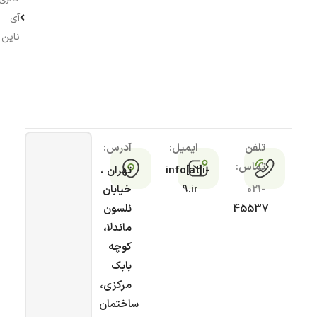
آی
ناین
تلفن
ایمیل:
آدرس:
تماس:
info[at]i-
تهران ،
021-
9.ir
خیابان
45537
نلسون
ماندلا،
کوچه
بابک
مرکزی،
ساختمان