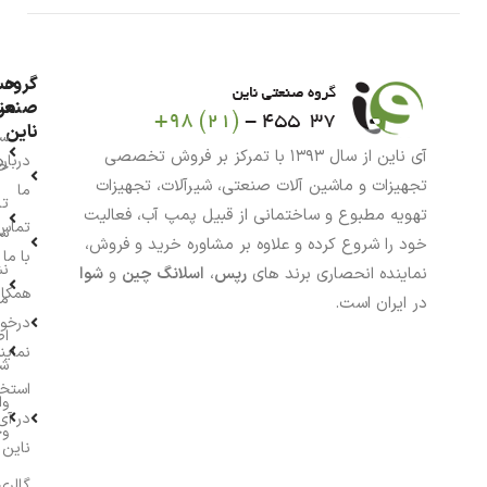
گروه
حس
من
صنعت
ناین
سب
آی ناین از سال ۱۳۹۳ با تمرکز بر فروش تخصصی
درباره
خر
تجهیزات و ماشین آلات صنعتی، شیرآلات، تجهیزات
ما
تا
تهویه مطبوع و ساختمانی از قبیل پمپ آب، فعالیت
تماس
سف
خود را شروع کرده و علاوه بر مشاوره خرید و فروش،
با ما
نش
نماینده انحصاری برند های
رپس
،
اسلانگ چین
و
شوا
همکار
م
در ایران است.
درخو
اط
نماین
ش
استخ
وا
در آی
وج
ناین
گالری