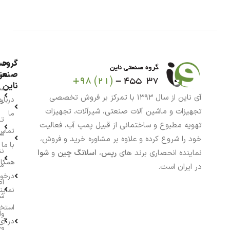
گروه
حس
من
صنعت
ناین
سب
آی ناین از سال ۱۳۹۳ با تمرکز بر فروش تخصصی
درباره
خر
تجهیزات و ماشین آلات صنعتی، شیرآلات، تجهیزات
ما
تا
تهویه مطبوع و ساختمانی از قبیل پمپ آب، فعالیت
تماس
سف
خود را شروع کرده و علاوه بر مشاوره خرید و فروش،
با ما
نش
نماینده انحصاری برند های
رپس
،
اسلانگ چین
و
شوا
همکار
م
در ایران است.
درخو
اط
نماین
ش
استخ
وا
در آی
وج