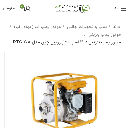
0
منو
0
تومان
خانه
پمپ و تجهیزات جانبی
موتور پمپ آب (موتور آب)
موتور پمپ بنزینی
موتور پمپ بنزینی 3.5 اسب بخار روبین چین مدل PTG 208