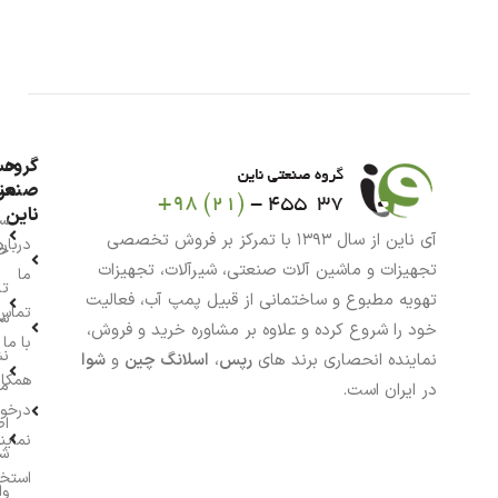
گروه
حس
من
صنعت
ناین
سب
آی ناین از سال ۱۳۹۳ با تمرکز بر فروش تخصصی
درباره
خر
تجهیزات و ماشین آلات صنعتی، شیرآلات، تجهیزات
ما
تا
تهویه مطبوع و ساختمانی از قبیل پمپ آب، فعالیت
تماس
سف
خود را شروع کرده و علاوه بر مشاوره خرید و فروش،
با ما
نش
نماینده انحصاری برند های
رپس
،
اسلانگ چین
و
شوا
همکار
م
در ایران است.
درخو
اط
نماین
ش
استخ
وا