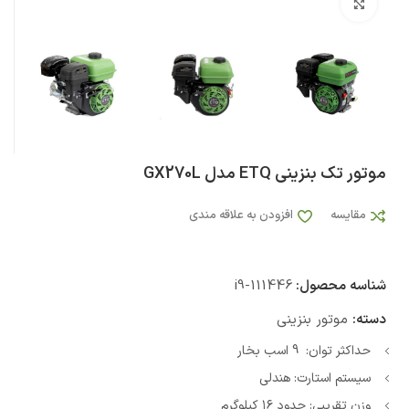
بزرگنمایی تصویر
موتور تک بنزینی ETQ مدل GX270L
مقایسه
افزودن به علاقه مندی
شناسه محصول:
i9-111446
دسته:
موتور بنزینی
حداکثر توان: 9 اسب بخار
سیستم استارت: هندلی
وزن تقریبی: حدود ۱۶ کیلوگرم