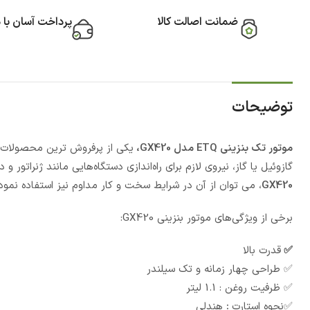
ضمانت اصالت کالا
پرداخت آسان با 
توضیحات
موتور تک بنزینی ETQ مدل GX420،
گازوئیل یا گاز، نیروی لازم برای راه‌اندازی دستگاه‌هایی مانند ژنراتور و
GX420
، می توان از آن در شرایط سخت و کار مداوم نیز استفاده نمود
برخی از ویژگی‌های موتور بنزینی GX420:
✅
قدرت بالا
✅ طراحی چهار زمانه و تک سیلندر
✅ ظرفیت روغن : 1.1 لیتر
✅نحوه استارت
:
هندلی