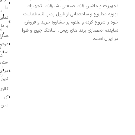
خر
تجهیزات و ماشین آلات صنعتی، شیرآلات، تجهیزات
ما
تا
تهویه مطبوع و ساختمانی از قبیل پمپ آب، فعالیت
تماس
سف
خود را شروع کرده و علاوه بر مشاوره خرید و فروش،
با ما
نش
نماینده انحصاری برند های
رپس
،
اسلانگ چین
و
شوا
همکار
م
در ایران است.
درخو
اط
نماین
ش
استخ
وا
در آی
وج
ناین
گالری
آی
ناین