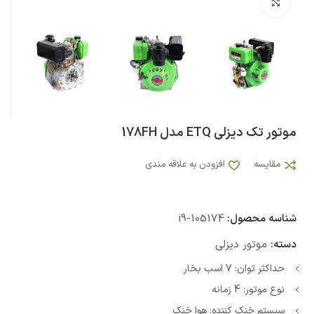
بزرگنمایی تصویر
موتور تک دیزلی ETQ مدل 178FH
مقایسه
افزودن به علاقه مندی
شناسه محصول:
i9-105174
دسته:
موتور دیزلی
حداکثر توان: 7 اسب بخار
نوع موتور: 4 زمانه
سیستم خنک کننده: هوا خنک