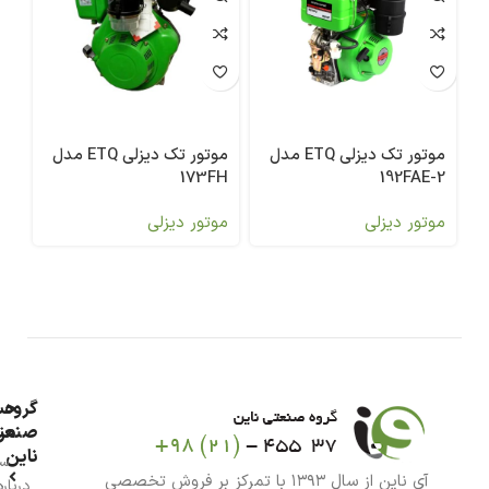
موتور تک دیزلی ETQ مدل
موتور تک دیزلی ETQ مدل
-2
173FH
2-192FAE
موتور دیزلی
موتور دیزلی
مو
گروه
حس
من
صنعت
ناین
سب
آی ناین از سال ۱۳۹۳ با تمرکز بر فروش تخصصی
درباره