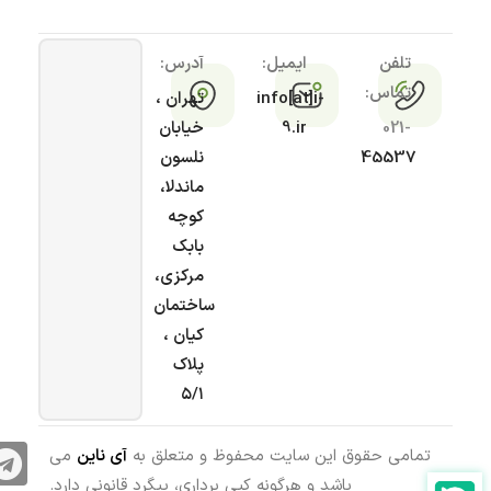
تلفن
ایمیل:
آدرس:
تماس:
info[at]i-
تهران ،
021-
9.ir
خیابان
45537
نلسون
ماندلا،
کوچه
بابک
مرکزی،
ساختمان
کیان ،
پلاک
۵/۱
تمامی حقوق این سایت محفوظ و متعلق به
آی ناین
می
باشد و هرگونه کپی برداری، پیگرد قانونی دارد.