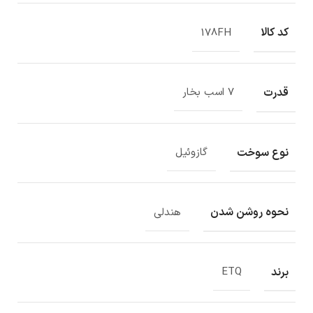
کد کالا
178FH
قدرت
7 اسب بخار
نوع سوخت
گازوئیل
نحوه روشن شدن
هندلی
برند
ETQ