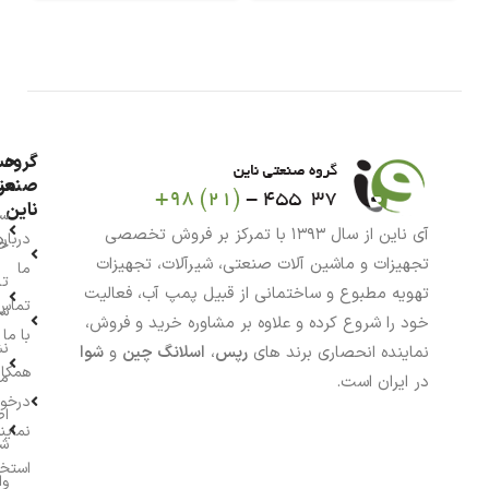
گروه
حس
من
صنعت
ناین
سب
آی ناین از سال ۱۳۹۳ با تمرکز بر فروش تخصصی
درباره
خر
تجهیزات و ماشین آلات صنعتی، شیرآلات، تجهیزات
ما
تا
تهویه مطبوع و ساختمانی از قبیل پمپ آب، فعالیت
تماس
سف
خود را شروع کرده و علاوه بر مشاوره خرید و فروش،
با ما
نش
نماینده انحصاری برند های
رپس
،
اسلانگ چین
و
شوا
همکار
م
در ایران است.
درخو
اط
نماین
ش
استخ
وا