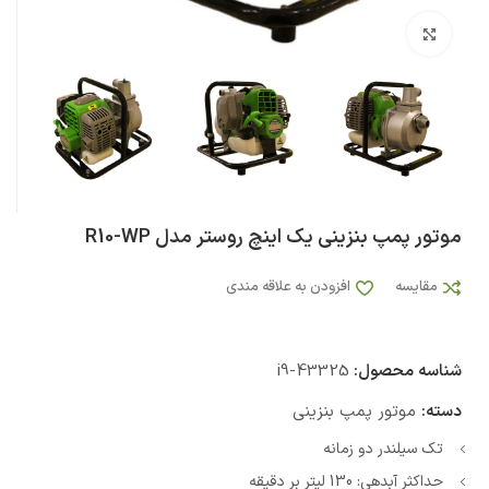
بزرگنمایی تصویر
موتور پمپ بنزینی یک اینچ روستر مدل R10-WP
مقایسه
افزودن به علاقه مندی
شناسه محصول:
i9-43325
دسته:
موتور پمپ بنزینی
تک سیلندر دو زمانه
حداکثر آبدهی: 130 لیتر بر دقیقه