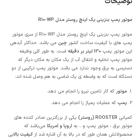
توضیحات
موتور پمپ بنزینی یک اینچ روستر مدل R10-WP
موتور پمپ بنزینی یک اینچ روستر مدل R10-WP از سری موتور
پمپ های با کیفیت ساخت کشور
چین
می باشد. حداکثر آبدهی
این موتور پمپ
130 لیتر بر دقیقه
است. به طور کلی وظیفه
موتور پمپ تخلیه و انتقال آب از یک مکان به مکان دیگر که
دسترسی به برق وجود ندارد می باشد. موتور پمپ ترکیبی از دو
دستگاه است که به واسطه ی یک شاسی به هم وصل شده اند:
موتور
که کار تامین نیرو را انجام می دهد.
پمپ
که عملیات پمپاژ را انجام می دهد.
کمپانی
ROOSTER (روستر)
یکی از بزرگترین صادر کننده های
موتور برق ، موتور پمپ و… به
اروپا و آمریکا
می‌باشد که
محصولاتش همان طور که در بالا به آن اشاره شد از
کیفیت بالا
یی