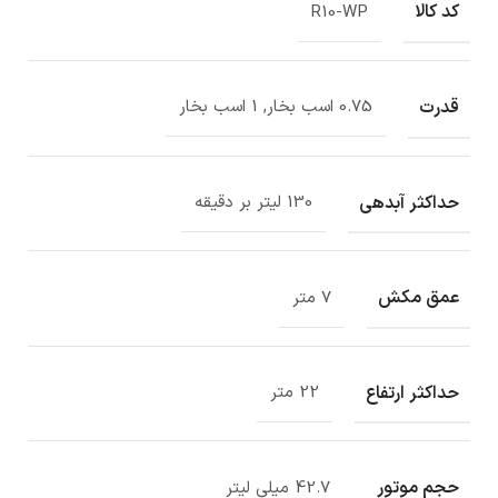
کد کالا
R10-WP
قدرت
0.75 اسب بخار, 1 اسب بخار
حداکثر آبدهی
130 لیتر بر دقیقه
عمق مکش
7 متر
حداکثر ارتفاع
22 متر
حجم موتور
42.7 میلی لیتر