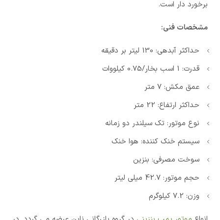
برخورد دار است.
مشخصات فنی:
حداکثر آبدهی: 130 لیتر بر دقیقه
قدرت: 1 اسب بخار/0.75 کیلووات
عمق مکش: 7 متر
حداکثر ارتفاع: 22 متر
نوع موتور: تک سیلندر دو زمانه
سیستم خنک کننده: هوا خنک
سوخت مصرفی: بنزین
حجم موتور: 42.7 میلی لیتر
وزن: 7.2 کیلوگرم
انواع
موتور پمپ بنزینی
در گروه بازرگانی ناین عرضه می گردد. در