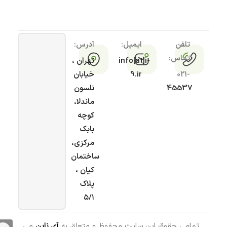
تلفن
ایمیل:
آدرس:
تماس:
info[at]i-
تهران ،
021-
9.ir
خیابان
45537
نلسون
ماندلا،
کوچه
بابک
مرکزی،
ساختمان
کیان ،
پلاک
۵/۱
تمامی حقوق این سایت محفوظ و متعلق به
آی ناین
می