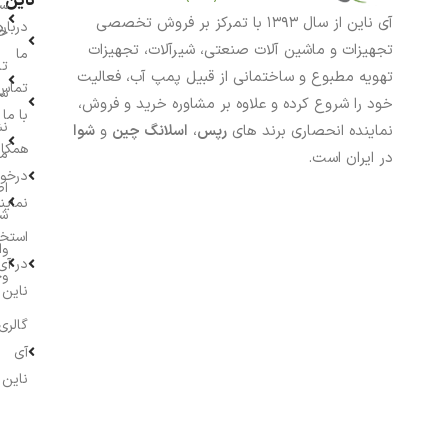
ناین
سب
آی ناین از سال ۱۳۹۳ با تمرکز بر فروش تخصصی
درباره
خر
تجهیزات و ماشین آلات صنعتی، شیرآلات، تجهیزات
ما
تا
تهویه مطبوع و ساختمانی از قبیل پمپ آب، فعالیت
تماس
سف
خود را شروع کرده و علاوه بر مشاوره خرید و فروش،
با ما
نش
نماینده انحصاری برند های
رپس
،
اسلانگ چین
و
شوا
همکار
م
در ایران است.
درخو
اط
نماین
ش
استخ
وا
در آی
وج
ناین
گالری
آی
ناین