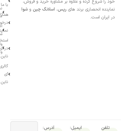
خود را شروع کرده و علاوه بر مشاوره خرید و فروش،
با ما
نش
نماینده انحصاری برند های
رپس
،
اسلانگ چین
و
شوا
همکار
م
در ایران است.
درخو
اط
نماین
ش
استخ
وا
در آی
وج
ناین
گالری
آی
ناین
تلفن
ایمیل:
آدرس: