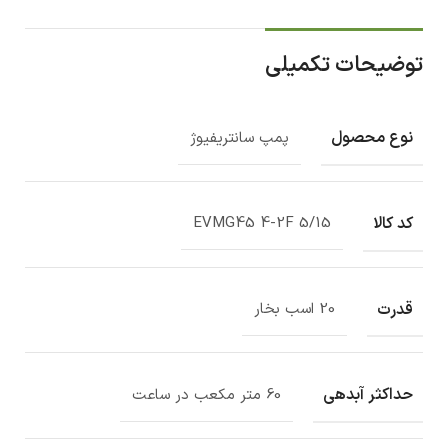
توضیحات تکمیلی
نوع محصول
پمپ سانتریفیوژ
کد کالا
EVMG45 4-2F 5/15
قدرت
20 اسب بخار
حداکثر آبدهی
60 متر مکعب در ساعت