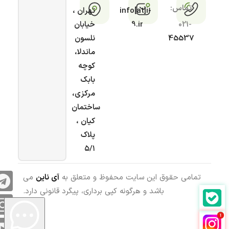
تماس:
info[at]i-
تهران ،
021-
9.ir
خیابان
45537
نلسون
ماندلا،
کوچه
بابک
مرکزی،
ساختمان
کیان ،
پلاک
۵/۱
تمامی حقوق این سایت محفوظ و متعلق به
آی ناین
می
باشد و هرگونه کپی برداری، پیگرد قانونی دارد.