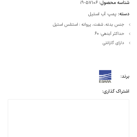
شناسه محصول:
i9-57106
دسته:
پمپ آب استیل
جنس بدنه، شفت، پروانه : استنلس استیل
حداکثر آبدهی: 60
دارای گارانتی
برند:
اشتراک گذاری: