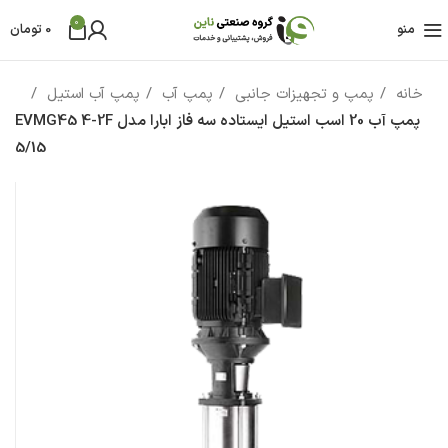
0
منو
0
تومان
خانه
پمپ و تجهیزات جانبی
پمپ آب
پمپ آب استیل
پمپ آب 20 اسب استيل ایستاده سه فاز ابارا مدل EVMG45 4-2F
5/15