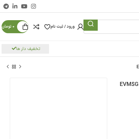
ورود / ثبت نام
0
تومان
تخفیف دار ها
پمپ آب 7.5 اسب استيل ایستاده سه فاز ابارا مدل EVMSG