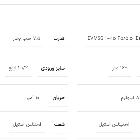
قدرت
EVMSG 10-15 F5/5.5 IE
7.5 اسب بخار
سایز ورودی
163 متر
1/2 1 اینچ
جریان
وگرم
10 آمپر
شفت
استینلس استیل
استنلس استیل