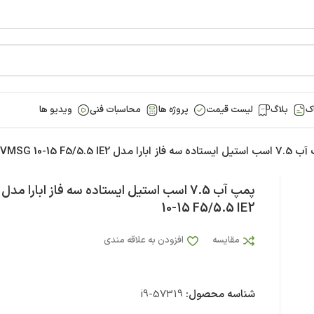
ک
بلاگ
لیست قیمت
پروژه ها
محاسبات فنی
ویدیو ها
 فاز ابارا مدل EVMSG 10-15 F5/5.5 IE2
10-15 F5/5.5 IE2
مقایسه
افزودن به علاقه مندی
شناسه محصول:
i9-57319