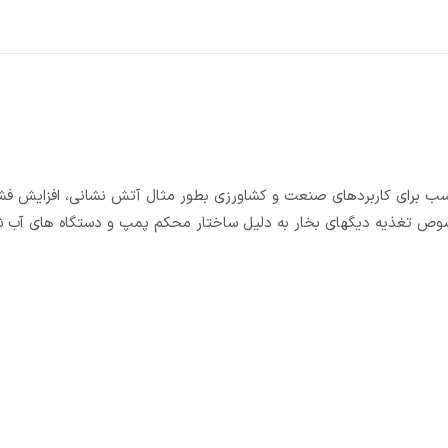
استيل ایستاده سه فاز مدل EVMSG 10-15 F5/5.5 IE2 مناسب برای کاربردهای صنعت و کشاورزی بطور مثال آتش نشانی، افز
صوص تغذیه دیگهای بخار به دلیل ساختار محکم پمپ و دستگاه های آب 