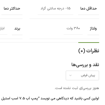
حداقل دما
حداکثر دما
15- درجه سانتی گراد
ولتاژ
برند
380 ولت
ابارا
نظرات (0)
نقد و بررسی‌ها
هنوز بررسی‌ای ثبت نشده است.
اولین کسی باشید که دیدگاهی می نویسد “پمپ آب 7.5 اسب استيل ایستاده سه فاز ابارا مدل EVMSG 10-15 F5/5.5 IE2”