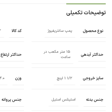
توضیحات تکمیلی
نوع محصول
کد کالا
پمپ سانتریفیوژ
2
15 متر مکعب در
حداکثر آبدهی
حداکثر ارتفاع
ساعت
سایز خروجی
وزن
1/2 1 اینچ
84.0 کیل
جنس بدنه
جنس پروانه
استینلس استیل