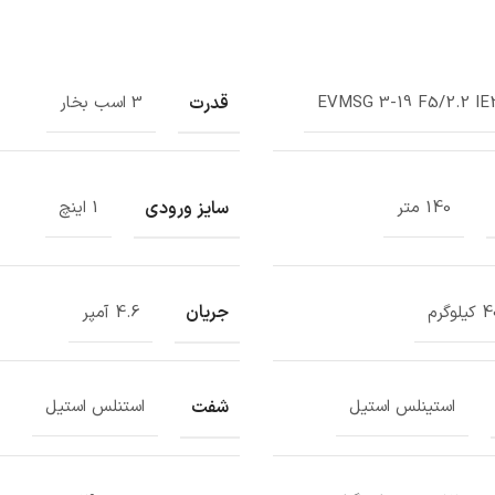
قدرت
EVMSG 3-19 F5/2.2 IE
3 اسب بخار
سایز ورودی
140 متر
1 اینچ
جریان
وگرم
4.6 آمپر
شفت
استینلس استیل
استنلس استیل