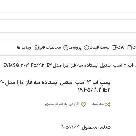
ک
بلاگ
لیست قیمت
پروژه ها
محاسبات فنی
ویدیو ها
فاز ابارا مدل EVMSG 3-19 F5/2.2 IE2
پمپ آب 3
19 F5/2.2 IE2
مقایسه
افزودن به علاقه مندی
شناسه محصول:
i9-57174