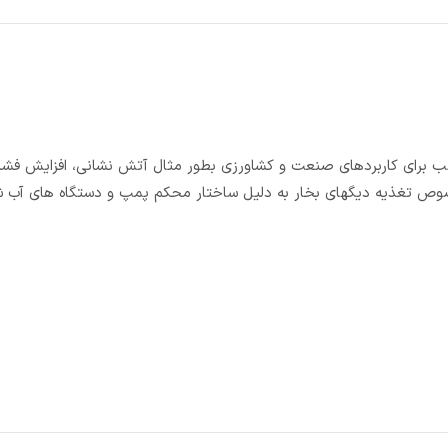
ستيل ایستاده سه فاز مدل EVMSG 3-19 F5/2.2 IE2 مناسب برای کاربردهای صنعت و کشاورزی بطور مثال آتش نشانی، افزای
صوص تغذیه دیگهای بخار به دلیل ساختار محکم پمپ و دستگاه های آب 