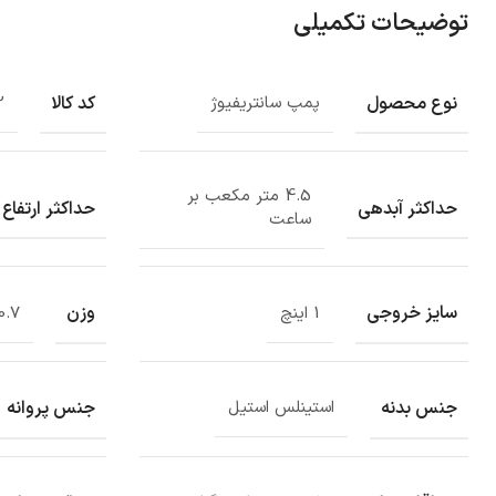
توضیحات تکمیلی
نوع محصول
کد کالا
پمپ سانتریفیوژ
2
4.5 متر مکعب بر
حداکثر آبدهی
حداکثر ارتفاع
ساعت
سایز خروجی
وزن
1 اینچ
40.7 کیل
جنس بدنه
جنس پروانه
استینلس استیل