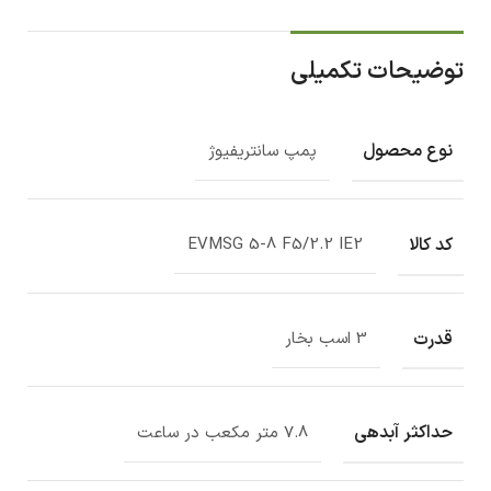
توضیحات تکمیلی
نوع محصول
پمپ سانتریفیوژ
کد کالا
EVMSG 5-8 F5/2.2 IE2
قدرت
3 اسب بخار
حداکثر آبدهی
7.8 متر مکعب در ساعت