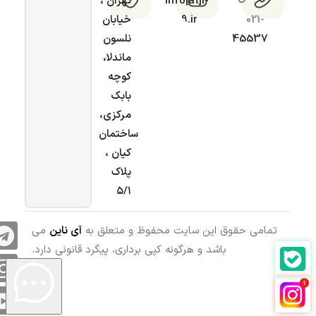
info[at]i-
تهران ،
021-
9.ir
خیابان
45537
نلسون
ماندلا،
کوچه
بابک
مرکزی،
ساختمان
کیان ،
پلاک
۵/۱
تمامی حقوق این سایت محفوظ و متعلق به
آی ناین
می
باشد و هرگونه کپی برداری، پیگرد قانونی دارد.