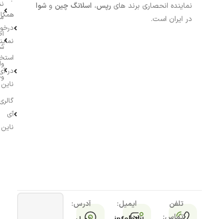
نش
نماینده انحصاری برند های
رپس
،
اسلانگ چین
و
شوا
همکار
م
در ایران است.
درخو
اط
نماین
ش
استخ
وا
در آی
وج
ناین
گالری
آی
ناین
تلفن
ایمیل:
آدرس:
تماس: