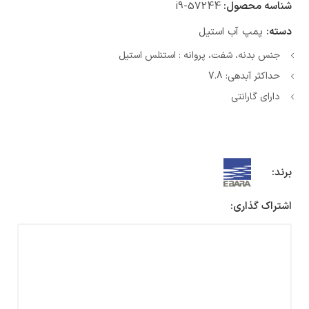
شناسه محصول:
i9-57244
دسته:
پمپ آب استیل
جنس بدنه، شفت، پروانه : استنلس استیل
حداکثر آبدهی: 7.8
دارای گارانتی
برند:
اشتراک گذاری: