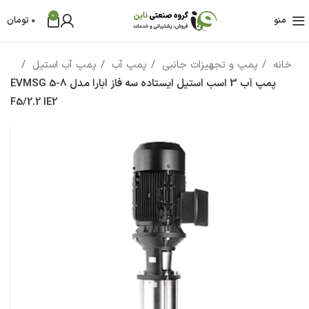
0
منو
0
تومان
خانه
پمپ و تجهیزات جانبی
پمپ آب
پمپ آب استیل
پمپ آب 3 اسب استيل ایستاده سه فاز ابارا مدل EVMSG 5-8
F5/2.2 IE2