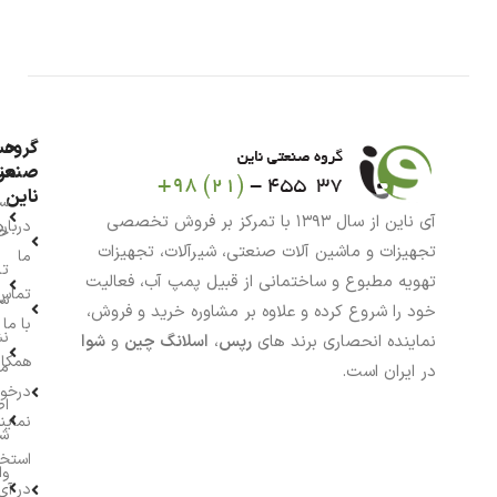
گروه
حس
من
صنعت
ناین
سب
آی ناین از سال ۱۳۹۳ با تمرکز بر فروش تخصصی
درباره
خر
تجهیزات و ماشین آلات صنعتی، شیرآلات، تجهیزات
ما
تا
تهویه مطبوع و ساختمانی از قبیل پمپ آب، فعالیت
تماس
سف
خود را شروع کرده و علاوه بر مشاوره خرید و فروش،
با ما
نش
نماینده انحصاری برند های
رپس
،
اسلانگ چین
و
شوا
همکار
م
در ایران است.
درخو
اط
نماین
ش
استخ
وا
در آی