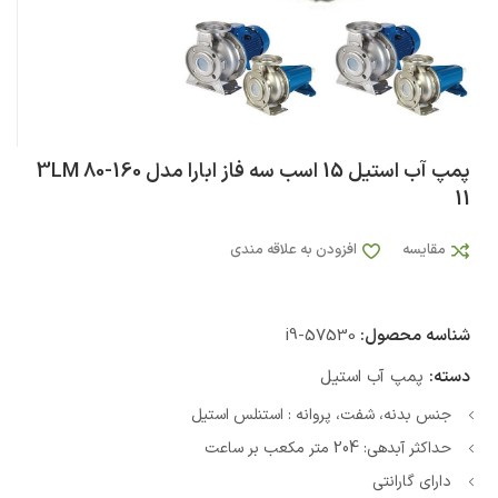
پمپ آب استيل 15 اسب سه فاز ابارا مدل 3LM 80-160
11
مقایسه
افزودن به علاقه مندی
شناسه محصول:
i9-57530
دسته:
پمپ آب استیل
جنس بدنه، شفت، پروانه : استنلس استیل
حداکثر آبدهی: 204 متر مکعب بر ساعت
دارای گارانتی