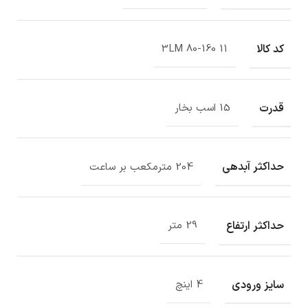
کد کالا
3LM 80-160 11
قدرت
15 اسب بخار
حداکثر آبدهی
204 مترمکعب بر ساعت
حداکثر ارتفاع
29 متر
سایز ورودی
4 اینچ