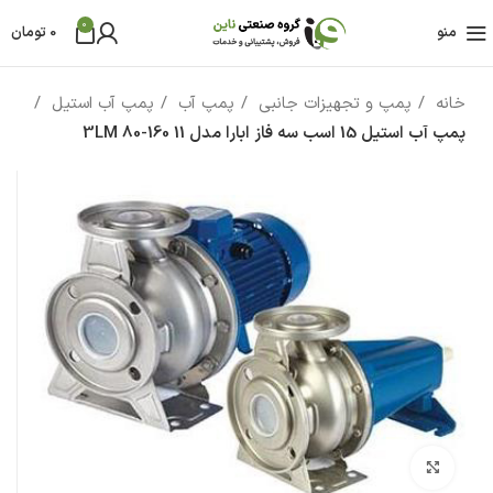
0
منو
0
تومان
خانه
پمپ و تجهیزات جانبی
پمپ آب
پمپ آب استیل
پمپ آب استيل 15 اسب سه فاز ابارا مدل 3LM 80-160 11
بزرگنمایی تصویر