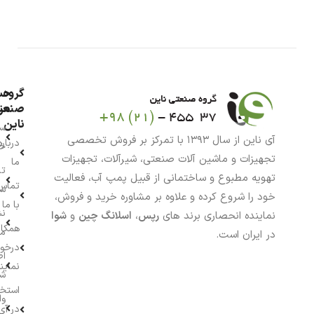
گروه
حس
من
صنعت
ناین
سب
آی ناین از سال ۱۳۹۳ با تمرکز بر فروش تخصصی
درباره
خر
تجهیزات و ماشین آلات صنعتی، شیرآلات، تجهیزات
ما
تا
تهویه مطبوع و ساختمانی از قبیل پمپ آب، فعالیت
تماس
سف
خود را شروع کرده و علاوه بر مشاوره خرید و فروش،
با ما
نش
نماینده انحصاری برند های
رپس
،
اسلانگ چین
و
شوا
همکار
م
در ایران است.
درخو
اط
نماین
ش
استخ
وا
در آی