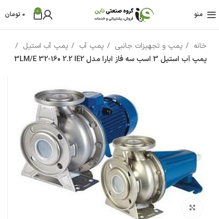
0
منو
0
تومان
خانه
پمپ و تجهیزات جانبی
پمپ آب
پمپ آب استیل
پمپ آب استيل 3 اسب سه فاز ابارا مدل 3LM/E 32-160 2.2 IE2
بزرگنمایی تصویر