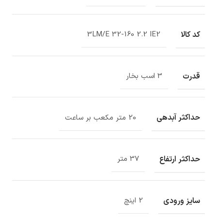
کد کالا
3LM/E 32-160 2.2 IE2
قدرت
3 اسب بخار
حداکثر آبدهی
20 متر مکعب بر ساعت
حداکثر ارتفاع
37 متر
سایز ورودی
2 اینچ