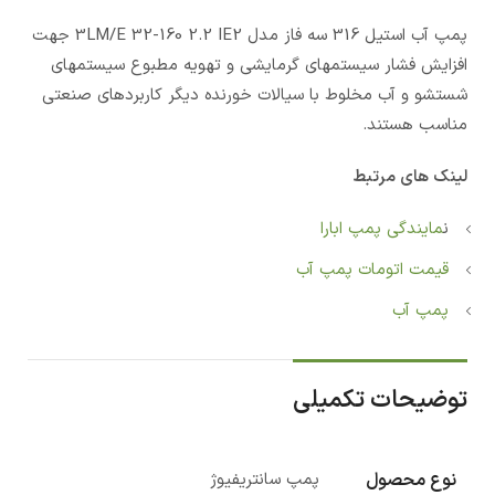
پمپ آب استيل 316 سه فاز مدل 3LM/E 32-160 2.2 IE2 جهت
افزایش فشار سیستمهای گرمایشی و تهویه مطبوع سیستمهای
شستشو و آب مخلوط با سیالات خورنده دیگر کاربردهای صنعتی
مناسب هستند.
لینک های مرتبط
ن
مایندگی پمپ ابارا
قیمت اتومات پمپ آب
پمپ آب
توضیحات تکمیلی
نوع محصول
پمپ سانتریفیوژ