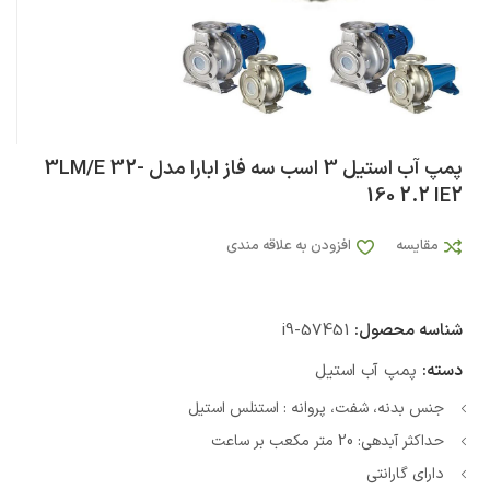
پمپ آب استيل 3 اسب سه فاز ابارا مدل 3LM/E 32-
160 2.2 IE2
مقایسه
افزودن به علاقه مندی
شناسه محصول:
i9-57451
دسته:
پمپ آب استیل
جنس بدنه، شفت، پروانه : استنلس استیل
حداکثر آبدهی: 20 متر مکعب بر ساعت
دارای گارانتی