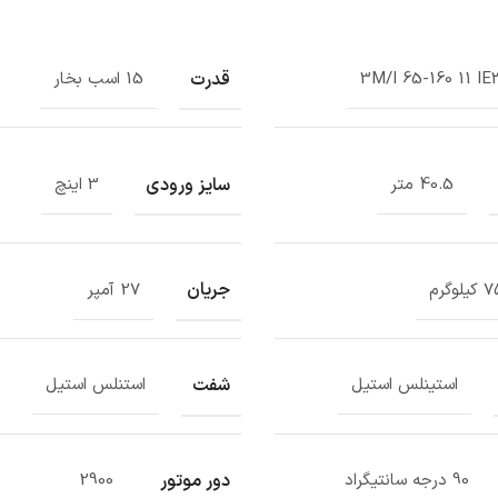
قدرت
3M/I 65-160 11 IE
15 اسب بخار
سایز ورودی
40.5 متر
3 اینچ
جریان
لوگرم
27 آمپر
شفت
استینلس استیل
استنلس استیل
دور موتور
90 درجه سانتیگراد
2900