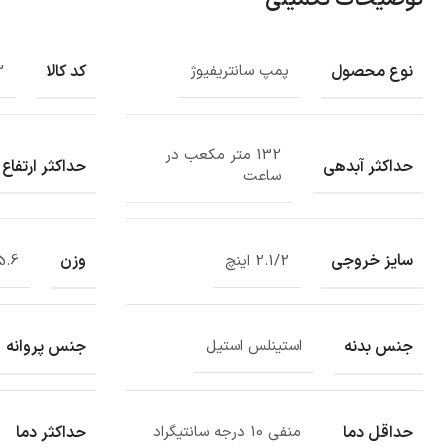
نوع محصول
کد کالا
پمپ سانتریفیوژ
3
132 متر مکعب در
حداکثر آبدهی
حداکثر ارتفاع
ساعت
سایز خروجی
وزن
2.1/2 اینچ
75.6 کی
جنس بدنه
جنس پروانه
استینلس استیل
حداقل دما
حداکثر دما
منفی 10 درجه سانتیگراد