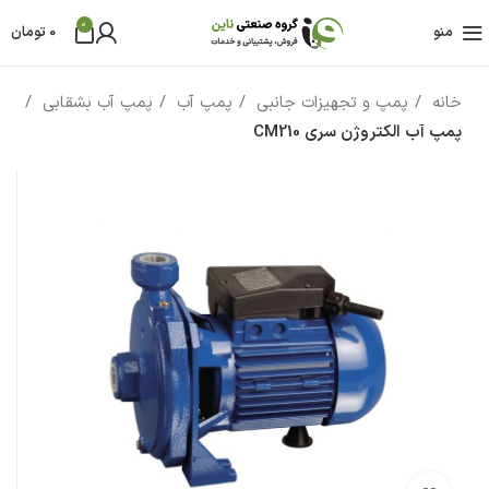
0
منو
0
تومان
خانه
پمپ و تجهیزات جانبی
پمپ آب
پمپ آب بشقابی
پمپ آب الکتروژن سری CM210