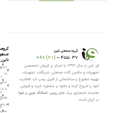
گروه
حس
من
صنعت
ناین
سب
آی ناین از سال ۱۳۹۳ با تمرکز بر فروش تخصصی
درباره
خر
تجهیزات و ماشین آلات صنعتی، شیرآلات، تجهیزات
ما
تا
تهویه مطبوع و ساختمانی از قبیل پمپ آب، فعالیت
تماس
سف
خود را شروع کرده و علاوه بر مشاوره خرید و فروش،
با ما
نش
نماینده انحصاری برند های
رپس
،
اسلانگ چین
و
شوا
همکار
م
در ایران است.
درخو
اط
نماین