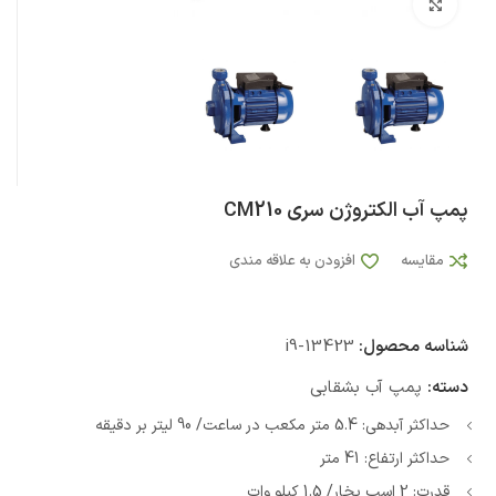
بزرگنمایی تصویر
پمپ آب الکتروژن سری CM210
مقایسه
افزودن به علاقه مندی
شناسه محصول:
i9-13423
دسته:
پمپ آب بشقابی
حداکثر آبدهی: 5.4 متر مکعب در ساعت/ 90 لیتر بر دقیقه
حداکثر ارتفاع: 41 متر
قدرت: 2 اسب بخار/ 1.5 کیلو وات