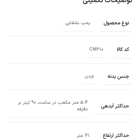
توضیحات تکمیلی
نوع محصول
پمپ بشقابی
کد کالا
CM210
جنس بدنه
چدن
5.4 متر مکعب در ساعت, 90 لیتر بر
حداکثر آبدهی
دقیقه
حداکثر ارتفاع
41 متر