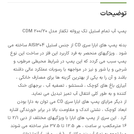
توضیحات
پمپ آب تمام استیل تک پروانه تکفاز مدل CDM 200/20
بدنه پمپ های ابارا سری CD از جنس استیل AISI304 ساخته می
شود . ویژگیهای منحصر به فرد کاربرد این فلز در ساخت این نوع
پمپ سبب می گردد که این پمپ در شرایط محیطی مرطوب و
شرجی و یا شور و نیز در مواجهه با رسوبات عملکرد عالی داشته
باشد و آن را به یکی از بهترین گزینه ها برای مصارف خانگی ،
آبیاری باغ های کوچک ، شستشو ، تصفیه آب ، برجهای خنک
کننده و به طور کلی انتقال آب تمیز تبدیل می نماید.
از دیگر مزایای پمپ های ابارا سری CD می توان به دارا بودن
ابعاد کوچک ، نشتی اندک و مقاومت بالا در برابر خورندگی اشاره
کرد . این سری از پمپ های ابارا با ویژگیهای مختلف از دبی 2/1 تا
16 مترمکعب بر ساعت ، هر 12.5 تا 37.5 متر ساخته می شوند