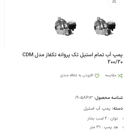
بزرگنمایی تصویر
پمپ آب تمام استیل تک پروانه تکفاز مدل CDM
200/20
مقایسه
افزودن به علاقه مندی
شناسه محصول:
i9-58613
دسته:
پمپ آب استیل
توان : 2 اسب بخار
هد پمپ : 31 متر