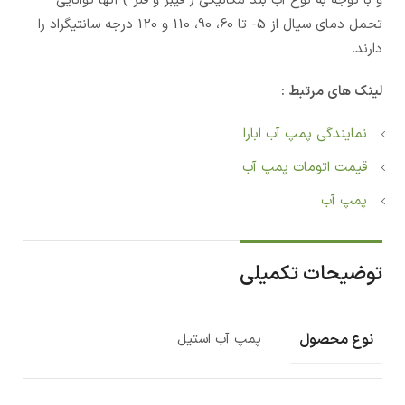
و با توجه به نوع آب بند مکانیکی ( فیبر و فنر ) آنها توانایی
تحمل دمای سیال از 5- تا 60، 90، 110 و 120 درجه سانتیگراد را
دارند.
لینک های مرتبط :
نمایندگی پمپ آب ابارا
قیمت اتومات پمپ آب
پمپ آب
توضیحات تکمیلی
نوع محصول
پمپ آب استیل