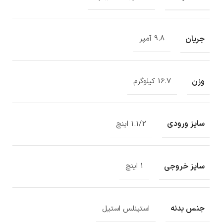
جریان
9.8 آمپر
وزن
16.7 کیلوگرم
سایز ورودی
1.1/2 اینچ
سایز خروجی
1 اینچ
جنس بدنه
استینلس استیل