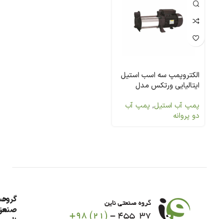
الکتروپمپ سه اسب استیل
ایتالیایی ورتکس مدل
MULTI-G60
پمپ آب استیل
,
پمپ آب
دو پروانه
گروه
حس
من
صنعت