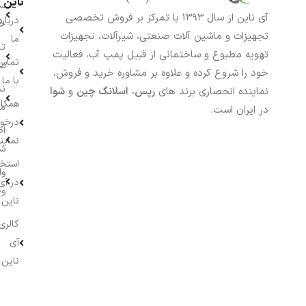
ناین
سب
آی ناین از سال ۱۳۹۳ با تمرکز بر فروش تخصصی
درباره
خر
تجهیزات و ماشین آلات صنعتی، شیرآلات، تجهیزات
ما
تا
تهویه مطبوع و ساختمانی از قبیل پمپ آب، فعالیت
تماس
سف
خود را شروع کرده و علاوه بر مشاوره خرید و فروش،
با ما
نش
نماینده انحصاری برند های
رپس
،
اسلانگ چین
و
شوا
همکار
م
در ایران است.
درخو
اط
نماین
ش
استخ
وا
در آی
وج
ناین
گالری
آی
ناین