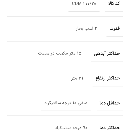
کد کالا
CDM 200/20
قدرت
2 اسب بخار
حداکثر آبدهی
15 متر مکعب در ساعت
حداکثر ارتفاع
31 متر
حداقل دما
منفی 10 درجه سانتیگراد
حداکثر دما
90 درجه سانتیگراد