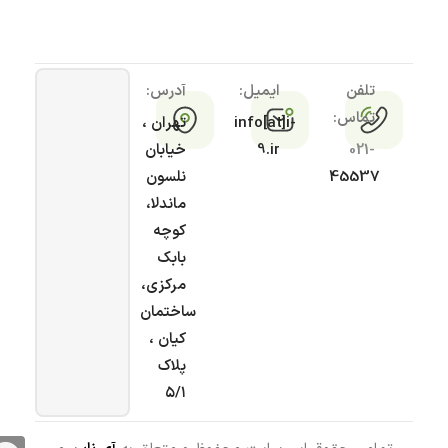
تلفن
ایمیل:
آدرس:
تماس:
info[at]i-
تهران ،
021-
9.ir
خیابان
45537
نلسون
ماندلا،
کوچه
بابک
مرکزی،
ساختمان
کیان ،
پلاک
۵/۱