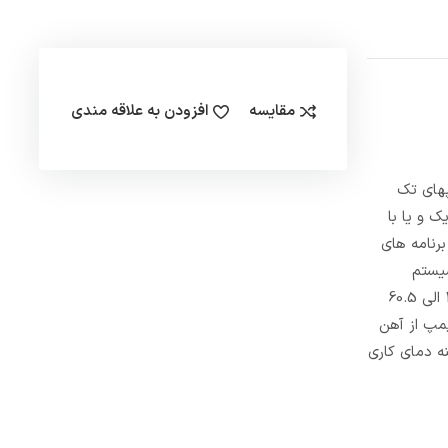
مقایسه
افزودن به علاقه مندی
مپهای تک
ک و یا با
رنامه های
ل سیستم
شستشوی خودرو ، انتقال مایعات غیرخورنده برای مصارف عمرانی و صنعتی مورد استفاده قرار میگیرد . حجم آب خروجی ( دبی) این پمپ از 1.2 الی 60.5
ه این پمپ از آهن
رای مدل CMD 1.50-2.00-3.00 از جنس AISI 303 است . بیشینه دمای کاری