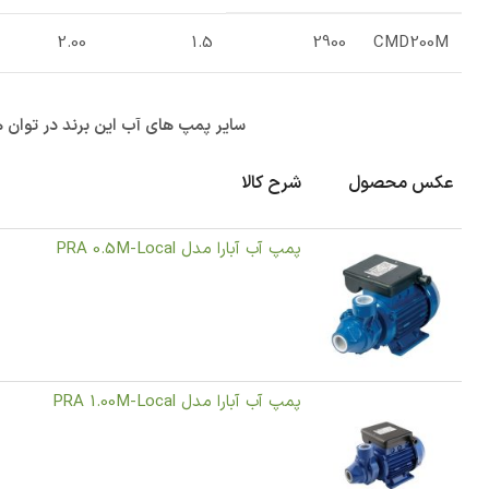
2.00
1.5
2900
CMD200M
سایر پمپ های آب این برند در توان ه
عکس محصول
شرح کالا
پمپ آب آبارا مدل PRA 0.5M-Local
پمپ آب آبارا مدل PRA 1.00M-Local