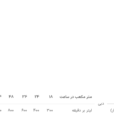
متر مکعب در ساعت
18
24
36
48
4
دبی
لیتر بر دقیقه
300
400
600
800
0