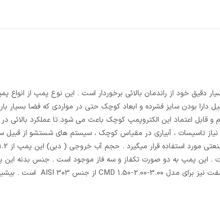
طراحی بسیار دقیق خود از راندمان بالائی برخوردار است . این نوع پمپ از انواع پ
لیل دارا بودن سایز فشرده و ابعاد کوچک حتی در مواردی که فضا بسیار باری
ابل اعتماد این الکتروپمپ کوچک باعث می شود تا عملکرد بالائی در ب
 سری CMD جهت تامین فشار مورد نیاز تاسیسات ، آبیاری در مقیاس کوچک ، سیستم های شستشو از قبی
اعت و ارتفاع آبدهی آن ( هد ) از 5.2 تا 57 متر است . این پمپ به دو صورت تکفاز و سه فاز موجود است . جنس بدن
ریخته گری ، جنس ساپورت از آهن ریخته گری ، جنس پروانه چدن و شفت نیز ب