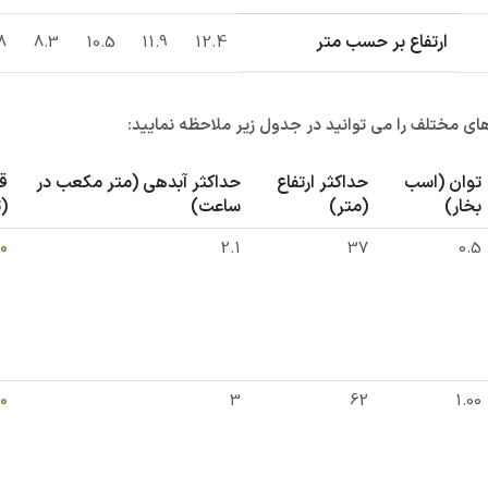
ارتفاع بر حسب متر
8
8.3
10.5
11.9
12.4
ای مختلف را می توانید در جدول زیر ملاحظه نمایید:
توان (اسب
حداکثر ارتفاع
حداکثر آبدهی (متر مکعب در
ق
بخار)
(متر)
ساعت)
(
0
2.1
37
0.5
0
3
62
1.00