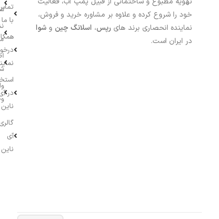
تهویه مطبوع و ساختمانی از قبیل پمپ آب، فعالیت
تماس
سف
خود را شروع کرده و علاوه بر مشاوره خرید و فروش،
با ما
نش
نماینده انحصاری برند های
رپس
،
اسلانگ چین
و
شوا
همکار
م
در ایران است.
درخو
اط
نماین
ش
استخ
وا
در آی
وج
ناین
گالری
آی
ناین