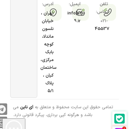
تلفن
ایمیل:
آدرس:
تماس:
info[at]i-
تهران ،
021-
9.ir
خیابان
45537
نلسون
ماندلا،
کوچه
بابک
مرکزی،
ساختمان
کیان ،
پلاک
۵/۱
تمامی حقوق این سایت محفوظ و متعلق به
آی ناین
می
باشد و هرگونه کپی برداری، پیگرد قانونی دارد.