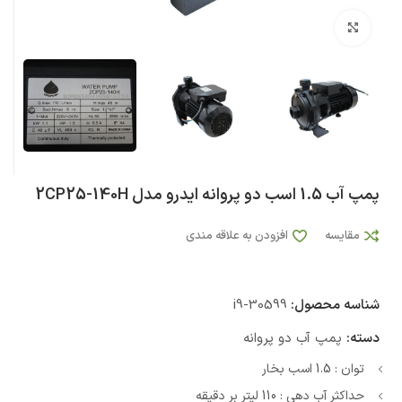
بزرگنمایی تصویر
پمپ آب 1.5 اسب دو پروانه ایدرو مدل 2CP25-140H
مقایسه
افزودن به علاقه مندی
شناسه محصول:
i9-30599
دسته:
پمپ آب دو پروانه
توان : 1.5 اسب بخار
حداکثر آب دهی : 110 لیتر بر دقیقه