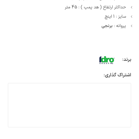
حداکثر ارتفاع ( هد پمپ ) : 45 متر
سایز : 1 اینچ
پروانه :
برنجی
برند:
اشتراک گذاری: