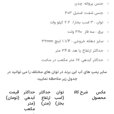
جنس پروانه: چدن
جنس شفت: استیل 303
توان : 3 اسب بخار/ 2.2 کیلو وات
برق : سه فاز 380 ولت
سایز دهانه خروجی : 1.1/4 اینچ 32mm
حداکثر ارتفاع یا هد: 34.5 متر
حداکثر آبدهی :17 متر مکعب در ساعت
سایر پمپ های آب این برند در توان های مختلف را می توانید در
جدول زیر ملاحظه نمایید:
عکس
شرح کالا
توان
حداکثر
حداکثر
قیمت
محصول
(اسب
ارتفاع
آبدهی
(تومان)
بخار)
(متر)
(متر
مکعب