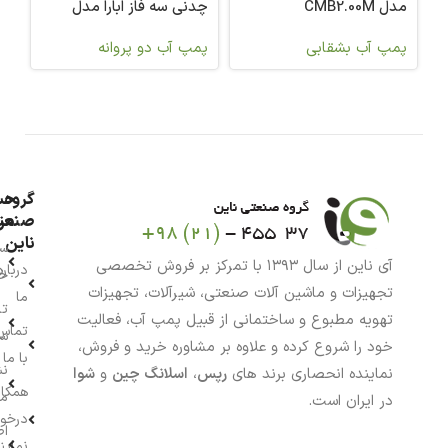
مدل CMB2.00M
چدنی سه فاز ابارا مدل
CDA 1000T IE3 L
پمپ آب بشقابی
پمپ آب دو پروانه
گروه
حس
من
صنعت
ناین
سب
آی ناین از سال ۱۳۹۳ با تمرکز بر فروش تخصصی
درباره
خر
تجهیزات و ماشین آلات صنعتی، شیرآلات، تجهیزات
ما
تا
تهویه مطبوع و ساختمانی از قبیل پمپ آب، فعالیت
تماس
سف
خود را شروع کرده و علاوه بر مشاوره خرید و فروش،
با ما
نش
نماینده انحصاری برند های
رپس
،
اسلانگ چین
و
شوا
همکار
م
در ایران است.
درخو
اط
نماین