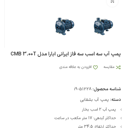
بزرگنمایی تصویر
پمپ آب سه اسب سه فاز ایرانی ابارا مدل CMB 3.00T
مقایسه
افزودن به علاقه مندی
شناسه محصول:
i9-51228
دسته:
پمپ آب بشقابی
پمپ آب 2 اسب بخار
حداکثر آبدهی: 17 متر مکعب در ساعت
حداکثر ارتفاع: 34.5 متر