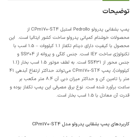
توضیحات
پمپ بشقابی پدرولو Pedrollo استیل CPm170-ST4 از
محصولات خوشنام کمپانی پدرولو ساخت کشور ایتالیا است. این
محصول با کیفیت دارای دینام تکفاز 1.1 کیلووات – 1.5 اسب با
تکنولوژی ساخت IE2 است. جنس کلگی و پروانه از SS304 و
جنس محور از SS431 است. به لطف موتور 1.5 اسب بخار (1.1
کیلووات)، پمپ CPm170-ST4 می‌تواند حداکثر ارتفاع آبدهی 41
متر را تامین کن و حداکثر میزان دبی آن 8.4 متر مکعب بر
ساعت برآورد شده است. نوع برق مصرفی این پمپ تکفاز بوده و
قدرت آن معادل با 1.5 اسب بخار است.
کاربردهای پمپ بشقابی پدرولو مدل CPm170-ST4