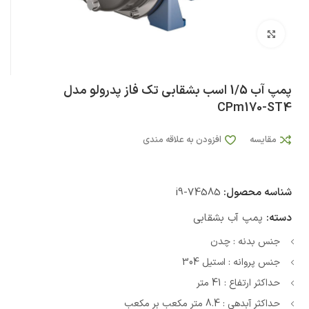
بزرگنمایی تصویر
پمپ آب 1/5 اسب بشقابی تک فاز پدرولو مدل
CPm170-ST4
مقایسه
افزودن به علاقه مندی
شناسه محصول:
i9-74585
دسته:
پمپ آب بشقابی
جنس بدنه : چدن
جنس پروانه : استیل 304
حداکثر ارتفاع : 41 متر
حداکثر آبدهی : 8.4 متر مکعب بر مکعب