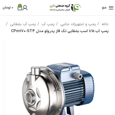
0
منو
0
تومان
خانه
پمپ و تجهیزات جانبی
پمپ آب
پمپ آب بشقابی
پمپ آب 1/5 اسب بشقابی تک فاز پدرولو مدل CPm170-ST4