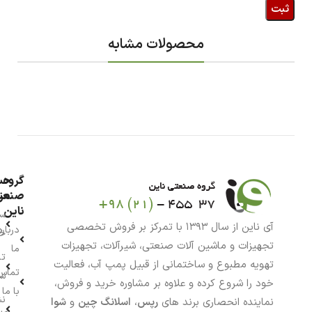
محصولات مشابه
گروه
حس
من
صنعت
ناین
سب
آی ناین از سال ۱۳۹۳ با تمرکز بر فروش تخصصی
درباره
خر
تجهیزات و ماشین آلات صنعتی، شیرآلات، تجهیزات
ما
تا
تهویه مطبوع و ساختمانی از قبیل پمپ آب، فعالیت
تماس
سف
خود را شروع کرده و علاوه بر مشاوره خرید و فروش،
با ما
نش
نماینده انحصاری برند های
رپس
،
اسلانگ چین
و
شوا