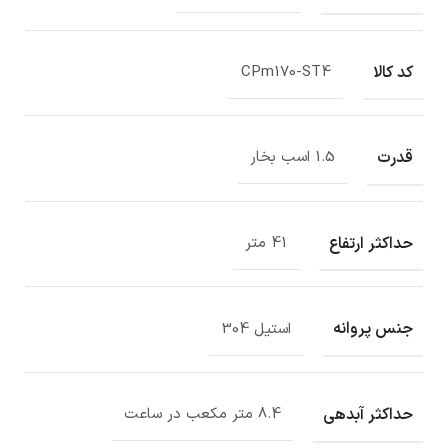
کد کالا
CPm170-ST4
قدرت
1.5 اسب بخار
حداکثر ارتفاع
41 متر
جنس پروانه
استیل 304
حداکثر آبدهی
8.4 متر مکعب در ساعت