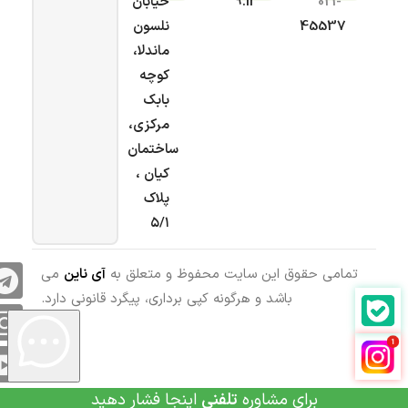
021-
9.ir
خیابان
45537
نلسون
ماندلا،
کوچه
بابک
مرکزی،
ساختمان
کیان ،
پلاک
۵/۱
تمامی حقوق این سایت محفوظ و متعلق به
آی ناین
می
باشد و هرگونه کپی برداری، پیگرد قانونی دارد.
برای مشاوره
تلفنی
اینجا فشار دهید