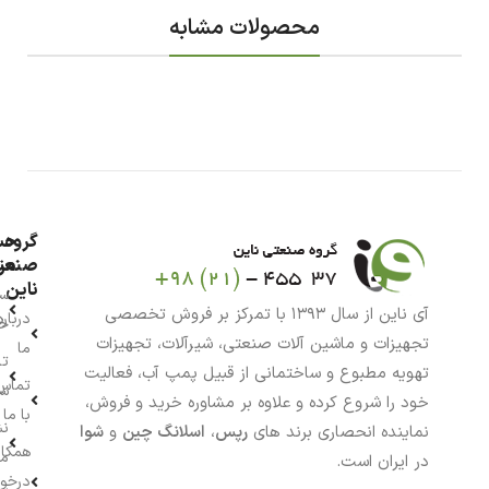
محصولات مشابه
گروه
حس
من
صنعت
ناین
سب
آی ناین از سال ۱۳۹۳ با تمرکز بر فروش تخصصی
درباره
خر
تجهیزات و ماشین آلات صنعتی، شیرآلات، تجهیزات
ما
تا
تهویه مطبوع و ساختمانی از قبیل پمپ آب، فعالیت
تماس
سف
خود را شروع کرده و علاوه بر مشاوره خرید و فروش،
با ما
نش
نماینده انحصاری برند های
رپس
،
اسلانگ چین
و
شوا
همکار
م
در ایران است.
درخو