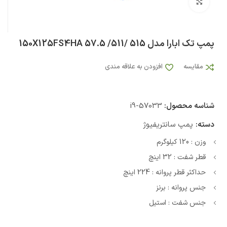
بزرگنمایی تصویر
پمپ تک ابارا مدل 150X125FS4HA 57.5 /511/ 515
مقایسه
افزودن به علاقه مندی
شناسه محصول:
i9-57033
دسته:
پمپ سانتریفیوژ
وزن : 120 کیلوگرم
قطر شفت : 32 اینچ
حداکثر قطر پروانه : 224 اینچ
جنس پروانه : برنز
جنس شفت : استیل