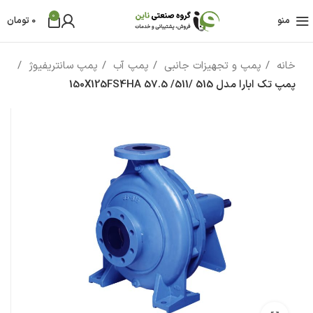
0
منو
0
تومان
خانه
پمپ و تجهیزات جانبی
پمپ آب
پمپ سانتریفیوژ
پمپ تک ابارا مدل 150X125FS4HA 57.5 /511/ 515