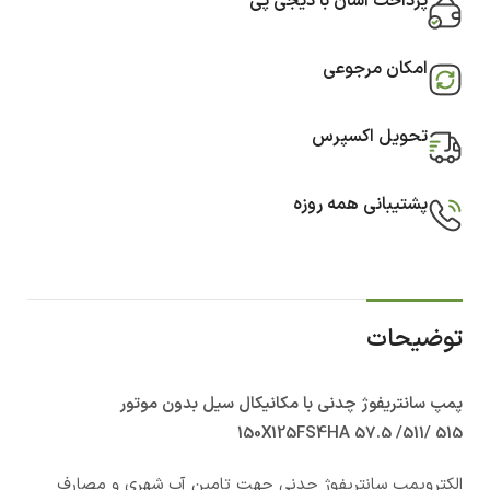
پرداخت آسان با دیجی پی
امکان مرجوعی
تحویل اکسپرس
پشتیبانی همه روزه
توضیحات
پمپ سانتریفوژ چدنی با مکانیکال سیل بدون موتور
150X125FS4HA 57.5 /511/ 515
الکتروپمپ سانتریفوژ چدنی جهت تامین آب شهری و مصارف