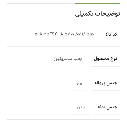
توضیحات تکمیلی
کد کالا
150X125FS4HA 57.5 /511/ 515
نوع محصول
پمپ سانتریفیوژ
جنس پروانه
برنز
جنس بدنه
چدن