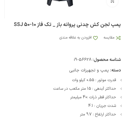
بزرگنمایی تصویر
پمپ لجن کش چدنی پروانه باز _ تک فاز SSJ 50-10
مقایسه
افزودن به علاقه مندی
شناسه محصول:
i9-56628
دسته:
پمپ و تجهیزات جانبی
قدرت موتور : 0.55 کیلو وات
حداکثر آبدهی : 15 متر مکعب در ساعت
حداکثر قطر ذرات :40 میلیمتر
شدت جریان : 4.1
حداکثر ارتفاع : 9.7 متر