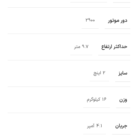
دور موتور
2900
حداکثر ارتفاع
9.7 متر
سایز
2 اینچ
وزن
16 کیلوگرم
جریان
4.1 آمپر