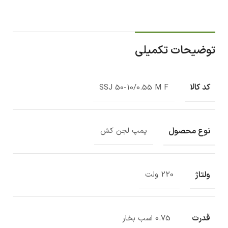
توضیحات تکمیلی
کد کالا
SSJ 50-10/0.55 M F
نوع محصول
پمپ لجن کش
ولتاژ
220 ولت
قدرت
0.75 اسب بخار