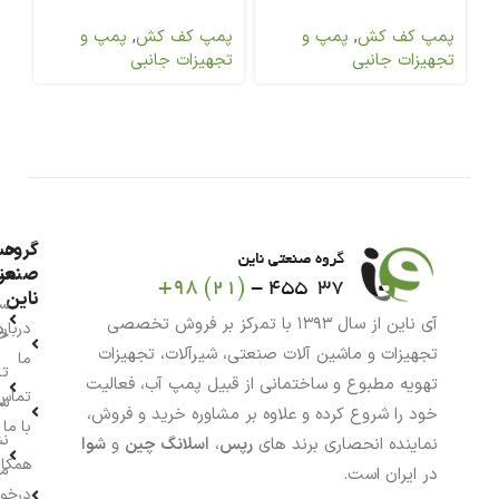
پمپ کف کش
,
پمپ و
پمپ کف کش
,
پمپ و
تجهیزات جانبی
تجهیزات جانبی
گروه
حس
من
صنعت
ناین
سب
آی ناین از سال ۱۳۹۳ با تمرکز بر فروش تخصصی
درباره
خر
تجهیزات و ماشین آلات صنعتی، شیرآلات، تجهیزات
ما
تا
تهویه مطبوع و ساختمانی از قبیل پمپ آب، فعالیت
تماس
سف
خود را شروع کرده و علاوه بر مشاوره خرید و فروش،
با ما
نش
نماینده انحصاری برند های
رپس
،
اسلانگ چین
و
شوا
همکار
م
در ایران است.
درخو