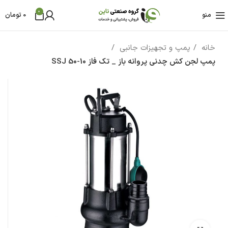
0
منو
0
تومان
خانه
پمپ و تجهیزات جانبی
پمپ لجن کش چدنی پروانه باز _ تک فاز SSJ 50-10