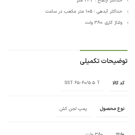
حداکثر ارتفاع : 26.3 متر
حداکثر آبدهی : 105 متر مکعب در ساعت
ولتاژ کاری :380 ولت
توضیحات تکمیلی
کد کالا
SST 65-60/5.5 T
نوع محصول
پمپ لجن کش
ولتاژ
380 ولت