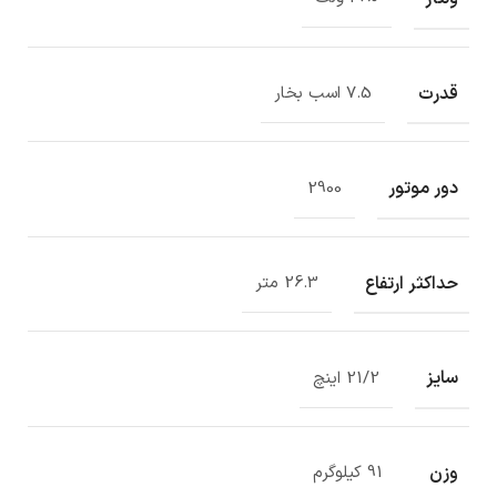
قدرت
7.5 اسب بخار
دور موتور
2900
حداکثر ارتفاع
26.3 متر
سایز
21/2 اینچ
وزن
91 کیلوگرم