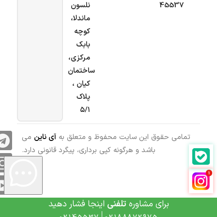
45537
نلسون
ماندلا،
کوچه
بابک
مرکزی،
ساختمان
کیان ،
پلاک
۵/۱
تمامی حقوق این سایت محفوظ و متعلق به
آی ناین
می
باشد و هرگونه کپی برداری، پیگرد قانونی دارد.
برای مشاوره
تلفنی
اینجا فشار دهید