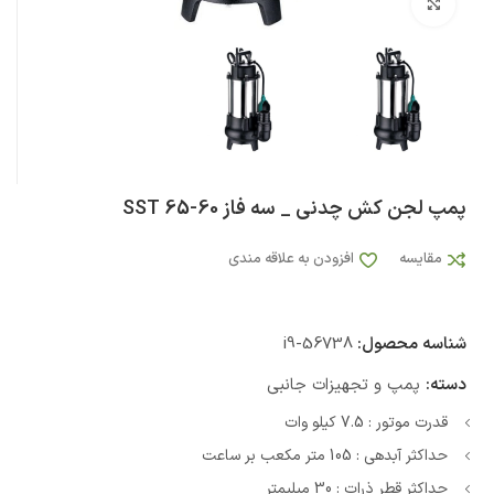
بزرگنمایی تصویر
پمپ لجن کش چدنی _ سه فاز SST 65-60
مقایسه
افزودن به علاقه مندی
شناسه محصول:
i9-56738
دسته:
پمپ و تجهیزات جانبی
قدرت موتور : 7.5 کیلو وات
حداکثر آبدهی : 105 متر مکعب بر ساعت
حداکثر قطر ذرات : 30 میلیمتر