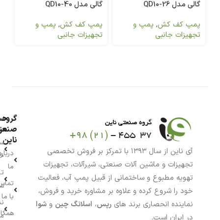
گالی مدل QD10-26
گالی مدل QD10-40
پمپ کف کش
,
پمپ و
پمپ کف کش
,
پمپ و
تجهیزات جانبی
تجهیزات جانبی
گروه
حس
من
صنعت
ناین
سب
آی ناین از سال ۱۳۹۳ با تمرکز بر فروش تخصصی
درباره
خر
تجهیزات و ماشین آلات صنعتی، شیرآلات، تجهیزات
ما
تا
تهویه مطبوع و ساختمانی از قبیل پمپ آب، فعالیت
تماس
سف
خود را شروع کرده و علاوه بر مشاوره خرید و فروش،
با ما
نش
نماینده انحصاری برند های
رپس
،
اسلانگ چین
و
شوا
همکار
م
در ایران است.