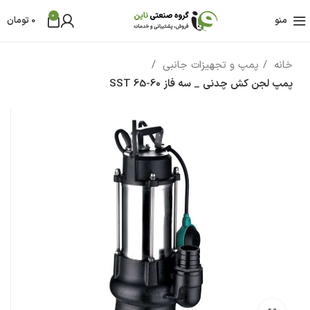
0
منو
0
تومان
خانه
پمپ و تجهیزات جانبی
پمپ لجن کش چدنی _ سه فاز SST 65-60