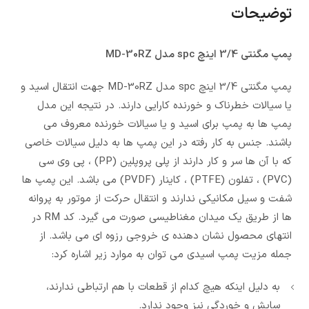
توضیحات
پمپ مگنتی 3/4 اینچ spc مدل MD-30RZ
پمپ مگنتی 3/4 اینچ spc مدل MD-30RZ جهت انتقال اسید و
یا سیالات خطرناک و خورنده کارایی دارند. در نتیجه این مدل
پمپ ها به پمپ برای اسید و یا سیالات خورنده معروف می
باشند. جنس به کار رفته در این پمپ ها به دلیل سیالات خاصی
که با آن ها سر و کار دارند از پلی پروپلین (PP) ، پی وی سی
(PVC) ، تفلون (PTFE) ، کاینار (PVDF) می باشد. این پمپ ها
شفت و سیل مکانیکی ندارند و انتقال حرکت از موتور به پروانه
ها از طریق یک میدان مغناطیسی صورت می گیرد. کد RM در
انتهای محصول نشان دهنده ی خروجی رزوه ای می باشد. از
جمله مزیت پمپ اسیدی می توان به موارد زیر اشاره کرد:
به دلیل اینکه هیچ کدام از قطعات با هم ارتباطی ندارند،
سایش و خوردگی نیز وجود ندارد.