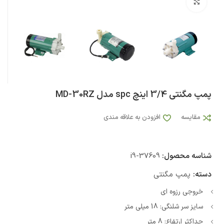
بزرگنمایی تصویر
پمپ مگنتی 3/4 اینچ spc مدل MD-30RZ
مقایسه
افزودن به علاقه مندی
شناسه محصول:
i9-37609
دسته:
پمپ مگنتی
خروجی رزوه ای
سایز سر شلنگی: 18 میلی متر
حداکثر ارتفاع: 8 متر