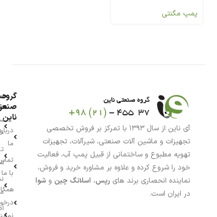
پمپ مگنتی
گروه
حس
من
صنعت
ناین
سب
آی ناین از سال ۱۳۹۳ با تمرکز بر فروش تخصصی
درباره
خر
تجهیزات و ماشین آلات صنعتی، شیرآلات، تجهیزات
ما
تا
تهویه مطبوع و ساختمانی از قبیل پمپ آب، فعالیت
تماس
سف
خود را شروع کرده و علاوه بر مشاوره خرید و فروش،
با ما
نش
نماینده انحصاری برند های
رپس
،
اسلانگ چین
و
شوا
همکار
م
در ایران است.
درخو
اط
نماین