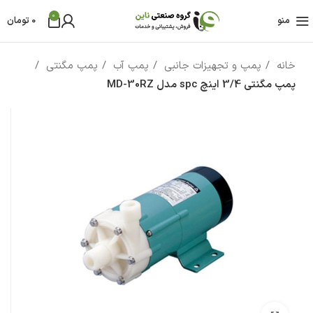
0
منو
0
تومان
خانه
پمپ و تجهیزات جانبی
پمپ آب
پمپ مگنتی
پمپ مگنتی 3/4 اینچ spc مدل MD-30RZ