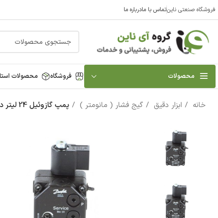
فروشگاه صنعتی ناین
تماس با ما
درباره ما
محصولات
فروشگاه
محصولات استا
خانه
ابزار دقیق
گیج فشار ( مانومتر )
پمپ گازوئیل 24 لیتر دانفوس مدل 21R3