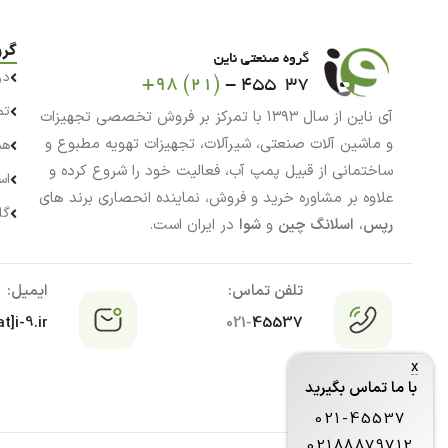
گرو
در
تم
آی ناین از سال ۱۳۹۳ با تمرکز بر فروش تخصصی تجهیزات
و ماشین آلات صنعتی، شیرآلات، تجهیزات تهویه مطبوع و
هم
ساختمانی از قبیل پمپ آب، فعالیت خود را شروع کرده و
اس
علاوه بر مشاوره خرید و فروش، نماینده انحصاری برند های
گا
رپس
،
اسلانگ چین
و
شوا
در ایران است.
تلفن تماس:
ایمیل:
t]i-9.ir
021-
45537
x
با ما تماس بگیرید
021-45537
02188879712