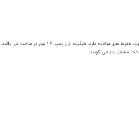
پمپ گازوئیل 24 لیتر دانفوس مدل 21R3 جهت گردشی مخالف با جهت عقربه های ساعت دارد. ظرفیت این پمپ 24 