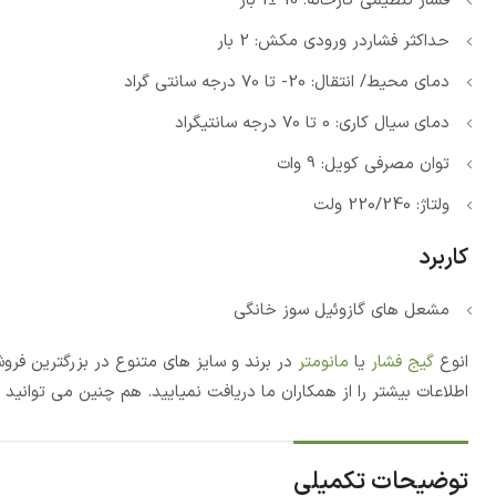
فشار تنظیمی کارخانه: 10 ±1 بار
حداکثر فشاردر ورودی مکش: 2 بار
دمای محیط/ انتقال: 20- تا 70 درجه سانتی گراد
دمای سیال کاری: 0 تا 70 درجه سانتیگراد
توان مصرفی کویل: 9 وات
ولتاژ: 220/240 ولت
کاربرد
مشعل های گازوئیل سوز خانگی
انوع
گیج فشار
یا
مانومتر
در برند و سایز های متنوع در بزرگترین فرو
اطلاعات بیشتر را از همکاران ما دریافت نمیایید. هم چنین می توانی
توضیحات تکمیلی