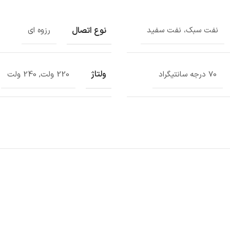
نوع اتصال
نفت سبک، نفت سفید
رزوه ای
ولتاژ
70 درجه سانتیگراد
220 ولت, 240 ولت