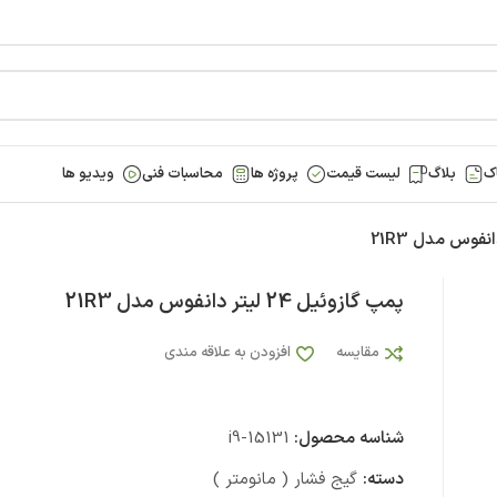
ک
بلاگ
لیست قیمت
پروژه ها
محاسبات فنی
ویدیو ها
پمپ گازوئیل 24 لیتر دانفوس مدل 21R3
مقایسه
افزودن به علاقه مندی
شناسه محصول:
i9-15131
دسته:
گیج فشار ( مانومتر )