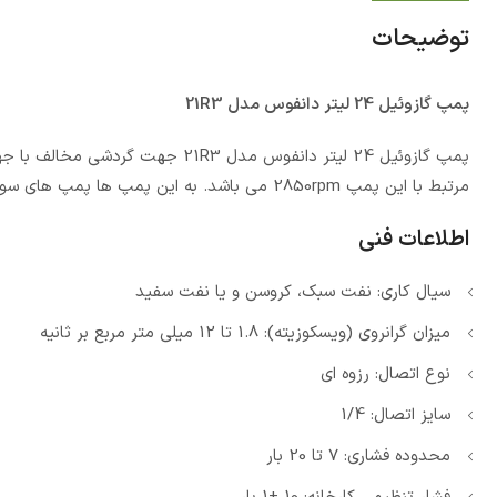
توضیحات
پمپ گازوئیل 24 لیتر دانفوس مدل 21R3
مرتبط با این پمپ 2850rpm می باشد. به این پمپ ها پمپ های سوخت مشعل نیز می گویند.
اطلاعات فنی
سیال کاری: نفت سبک، کروسن و یا نفت سفید
میزان گرانروی (ویسکوزیته): 1.8 تا 12 میلی متر مربع بر ثانیه
نوع اتصال: رزوه ای
سایز اتصال: 1/4
محدوده فشاری: 7 تا 20 بار