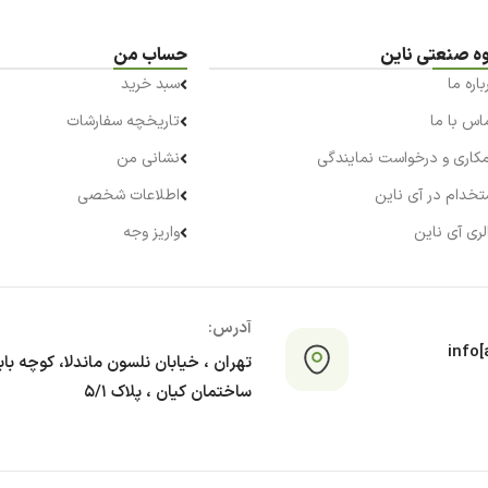
ه صنعتی ناین
حساب من
باره ما
سبد خرید
اس با ما
تاریخچه سفارشات
کاری و درخواست نمایندگی
نشانی من
تخدام در آی ناین
اطلاعات شخصی
لری آی ناین
واریز وجه
آدرس:
info[a
تهران ، خیابان نلسون ماندلا، کوچه با
ساختمان کیان ، پلاک ۵/۱