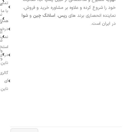
تماس
سف
خود را شروع کرده و علاوه بر مشاوره خرید و فروش،
با ما
نش
نماینده انحصاری برند های
رپس
،
اسلانگ چین
و
شوا
همکار
م
در ایران است.
درخو
اط
نماین
ش
استخ
وا
در آی
وج
ناین
گالری
آی
ناین