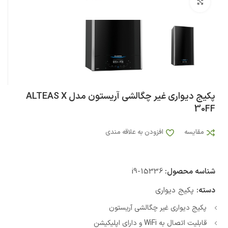
بزرگنمایی تصویر
پکیج دیواری غیر چگالشی آریستون مدل ALTEAS X
30FF
مقایسه
افزودن به علاقه مندی
شناسه محصول:
i9-15336
دسته:
پکیج دیواری
پکیج دیواری غیر چگالشی آریستون
قابلیت اتصال به WiFi و دارای اپلیکیشن