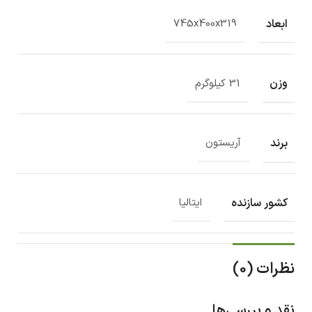
ابعاد
745x400x319
وزن
31 کیلوگرم
برند
آریستون
کشور سازنده
ایتالیا
نظرات (0)
نقد و بررسی‌ها