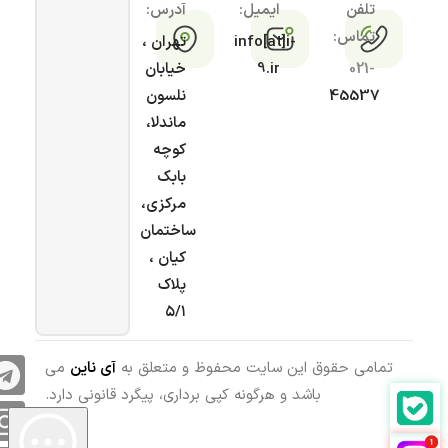
تلفن
ایمیل:
آدرس:
تماس:
info[at]i-
تهران ،
021-
9.ir
خیابان
45537
نلسون
ماندلا،
کوچه
بابک
مرکزی،
ساختمان
کیان ،
پلاک
۵/۱
تمامی حقوق این سایت محفوظ و متعلق به
آی ناین
می
باشد و هرگونه کپی برداری، پیگرد قانونی دارد.