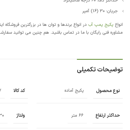
حداکثر دما: 60 درجه سانتیگراد
جریان: 30 (16) آمپر
انواع
پکیج پمپ آب
در انواع برندها و توان ها در بزرگترین فروشگاه
مشاوره فنی رایگان با ما در تماس باشید. هم چنین می توانید سفارشا
توضیحات تکمیلی
نوع محصول
کد کالا
پکیج آماده
7
حداکثر ارتفاع
ولتاژ
66 متر
230 