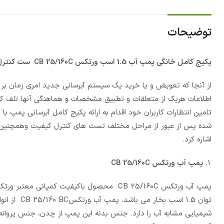
توضیحات
پکیج کامل خانگی پمپ آب 1.5 اسب ورتکس
CB 25/160C
ست کنترل 
از آنجا که تعویض و یا خرید یک سیستم آبرسانی جدید امری زمان بر
اطلاعات هریک از متعلقات و تطبیق مشخصات و هماهنگی آنها تلف کن
تامین انتظارات کاربران خود اقدام به ارائه پکیج کامل آبرسانی پمپ با ک
شده پس از عبور از مراحل مختلف تست های کنترل کیفیت وهمچنین ا
اشاره کرد.
پمپ آب ورتکس
CB 25/160C
پمپ آب ورتکس CB 25/160C محصول باکیفیت کمپان
توان 1.5 ا