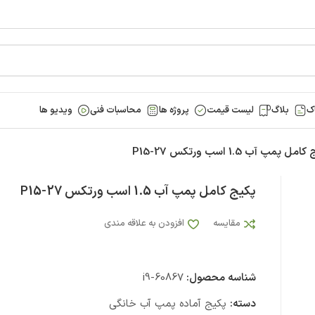
ک
بلاگ
لیست قیمت
پروژه ها
محاسبات فنی
ویدیو ها
مل پمپ آب 1.5 اسب ورتکس P15-27
پکیج کامل پمپ آب 1.5 اسب ورتکس P15-27
مقایسه
افزودن به علاقه مندی
شناسه محصول:
i9-60867
دسته:
پکیج آماده پمپ آب خانگی