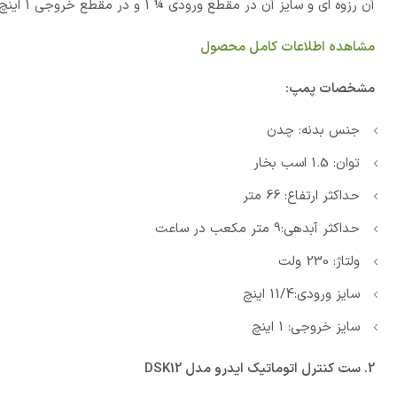
آن رزوه ای و سایز آن در مقطع ورودی ¼ 1 و در مقطع خروجی 1 اینچ می باشد. این پمپ در نوع تکفاز و با ولتاژ 230 ولت موجود است.
مشاهده اطلاعات کامل محصول
مشخصات پمپ:
جنس بدنه: چدن
توان: 1.5 اسب بخار
حداکثر ارتفاع: 66 متر
حداکثر آبدهی:9 متر مکعب در ساعت
ولتاژ: 230 ولت
سایز ورودی:11/4 اینچ
سایز خروجی: 1 اینچ
2. ست کنترل اتوماتیک ایدرو مدل
DSK12