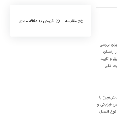
مقایسه
افزودن به علاقه مندی
رای بررسی
 راستای
ق و تایید
رت تکی
انتریفیوژ با
ی با خواص فیزیکی و
تر و دبی 9 مترمکعب برساعت است. نوع اتصال