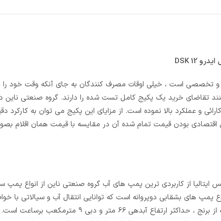
ایدرو
DSK 12
 و تخصصی است ، خیلی اوقات مصرف کنندگان به جای آنکه وقت خود را ب
ند تقاضای خرید یک پکیج کامل تست شده را دارند. گروه صنعتی ناین در
ارائی و عملکرد بالا نموده است. از مزایای این پکیج می توان به کارکرد دقی
قتصادی بودن قیمت تمام شده آن در مقایسه با قیمت همان اقلام بصو
ی معتبر ورتکس ایتالیا از کاربردی ترین پمپ های آب گروه صنعتی ناین از انواع پمپ س
سب بخار می باشد. پمپ آب ورتکسCB 25/160 BC از انواع پمپ های بشقابی دوپروانه است که توانایی انتقال آب و سیالات
شیمیایی مشابه آب را دارد. جنس بدنه این پمپ از چدن، جنس پروانه از برنج ، حداکثر ارتفاع آبدهی 66 م