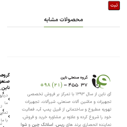
محصولات مشابه
گروه
حس
من
صنعت
ناین
سب
آی ناین از سال ۱۳۹۳ با تمرکز بر فروش تخصصی
درباره
خر
تجهیزات و ماشین آلات صنعتی، شیرآلات، تجهیزات
ما
تا
تهویه مطبوع و ساختمانی از قبیل پمپ آب، فعالیت
تماس
سف
خود را شروع کرده و علاوه بر مشاوره خرید و فروش،
با ما
نش
نماینده انحصاری برند های
رپس
،
اسلانگ چین
و
شوا