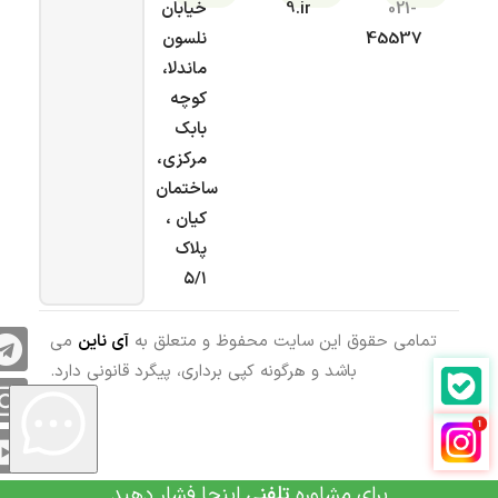
021-
9.ir
خیابان
45537
نلسون
ماندلا،
کوچه
بابک
مرکزی،
ساختمان
کیان ،
پلاک
۵/۱
تمامی حقوق این سایت محفوظ و متعلق به
آی ناین
می
باشد و هرگونه کپی برداری، پیگرد قانونی دارد.
برای مشاوره
تلفنی
اینجا فشار دهید