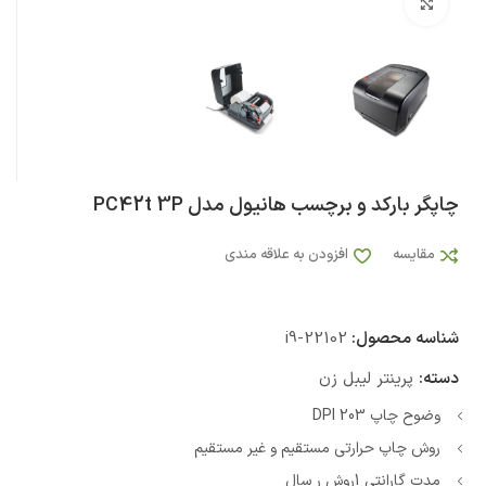
بزرگنمایی تصویر
چاپگر بارکد و برچسب هانیول مدل PC42t 3P
مقایسه
افزودن به علاقه مندی
شناسه محصول:
i9-22102
دسته:
پرینتر لیبل زن
وضوح چاپ 203 DPI
روش چاپ حرارتی مستقیم و غیر مستقیم
مدت گارانتی 1روش ر سال