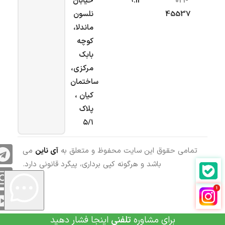
021-
9.ir
خیابان
45537
نلسون
ماندلا،
کوچه
بابک
مرکزی،
ساختمان
کیان ،
پلاک
۵/۱
تمامی حقوق این سایت محفوظ و متعلق به
آی ناین
می
باشد و هرگونه کپی برداری، پیگرد قانونی دارد.
برای مشاوره
تلفنی
اینجا فشار دهید