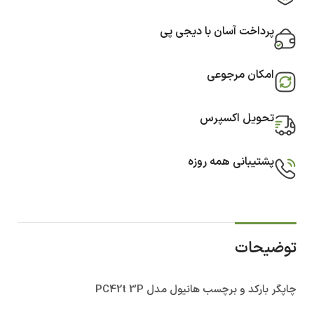
پرداخت آسان با دیجی پی
امکان مرجوعی
تحویل اکسپرس
پشتیبانی همه روزه
توضیحات
چاپگر بارکد و برچسب هانیول مدل PC42t 3P