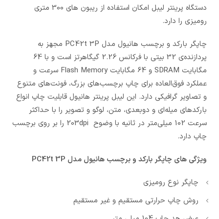
دستگاه پرینتر لیبل امکان استفاده از ریبون های 300 متری
رومیزی را دارد.
چاپگر بارکد و برچسب هانیول مدل PC42t 3P مجهز به
پردازنده‌ی 32 بیتی با فرکانس 2.26 گیگاهرتز است و با 64
مگابایت SDRAM و 64 مگابایت Flash Memory سرعت و
عملکرد فوق‌العاده برای چاپ برچسب‌های بزرگ، فونت‌های متنوع
و تصاویر گرافیکی دارد. این لیبل پرینتر هانیول قابلیت چاپ انواع
بارکدهای میله‌ای و دوبعدی، متن، لوگو و تصویر را با حداکثر
سرعت 102 میلی‌متر در ثانیه با وضوح 203dpi را بر روی برچسب
چاپ دارد.
ویژگی های چاپگر بارکد و برچسب هانیول مدل PC42t 3P
چاپگر نوع رومیزی
روش چاپ حرارتی مستقیم و غیر مستقیم
عرض هد چاپ 104 میلی متر