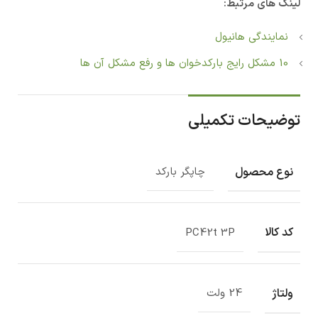
لینک های مرتبط:
نمایندگی هانیول
10 مشکل رایج بارکدخوان ها و رفع مشکل آن ها
توضیحات تکمیلی
نوع محصول
چاپگر بارکد
کد کالا
PC42t 3P
ولتاژ
24 ولت