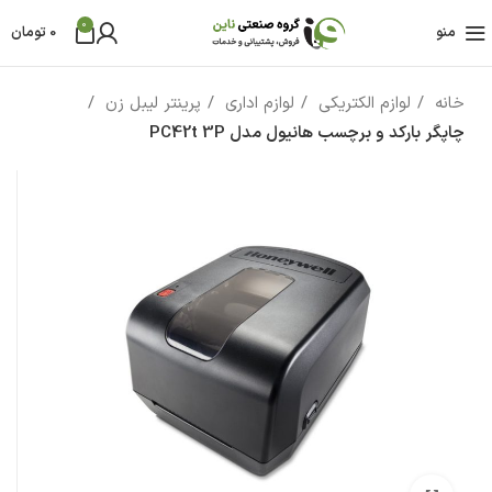
0
منو
0
تومان
خانه
لوازم الکتریکی
لوازم اداری
پرینتر لیبل زن
چاپگر بارکد و برچسب هانیول مدل PC42t 3P