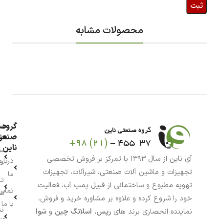
محصولات مشابه
گروه
حس
من
صنعت
ناین
سب
آی ناین از سال ۱۳۹۳ با تمرکز بر فروش تخصصی
درباره
خر
تجهیزات و ماشین آلات صنعتی، شیرآلات، تجهیزات
ما
تا
تهویه مطبوع و ساختمانی از قبیل پمپ آب، فعالیت
تماس
سف
خود را شروع کرده و علاوه بر مشاوره خرید و فروش،
با ما
نش
نماینده انحصاری برند های
رپس
،
اسلانگ چین
و
شوا