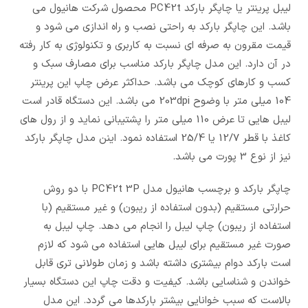
لیبل پرینتر یا چاپگر بارکد PC42t محصول شرکت هانیول می
باشد. این چاپگر بارکد به راحتی نصب و راه اندازی می شود و
قیمت مقرون به صرفه ای نسبت به کاربری و تکنولوژی به کار رفته
در آن دارد. این مدل چاپگر بارکد مناسب برای مصارف سبک و
کسب و کارهای کوچک می باشد. حداکثر عرض چاپ این پرینتر
104 میلی متر با وضوح 203dpi می باشد. این دستگاه قادر است
لیبل هایی تا عرض 110 میلی متر را پشتیبانی نماید و از رول های
کاغذ با قطر 12/7 یا 25/4 استفاده نمود. اینن مدل چاپگر بارکد
نیز از نوع 3 پورت می باشد.
چاپگر بارکد و برچسب هانیول مدل PC42t 3P با دو روش
حرارتی مستقیم (بدون استفاده از ریبون) و غیر مستقیم (با
استفاده از ریبون) چاپ لیبل را انجام می دهد. چاپ لیبل به
صورت غیر مستقیم برای لیبل هایی استفاده می شود که لازم
است بارکد دوام بیشتری داشته باشد و زمان طولانی تری قابل
خواندن و شناسایی باشد. کیفیت و دقت چاپ این دستگاه بسیار
بالاست که سبب خوانایی بیشتر بارکدها می گردد. این مدل