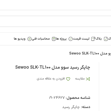
ک
بلاگ
لیست قیمت
پروژه ها
محاسبات فنی
ویدیو ها
Sewoo SLK-T
چاپگر رسید سوو مدل Sewoo SLK-TL100
مقایسه
افزودن به علاقه مندی
شناسه محصول:
i9-24627
دسته:
چاپگر رسید