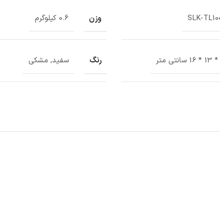
وزن
SLK-TL10
0.6 کیلوگرم
رنگ
سفید, مشکی