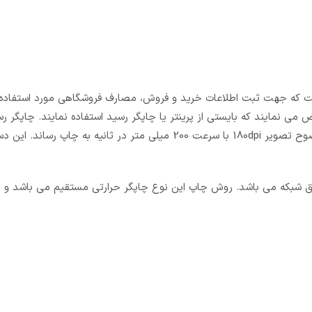
پرینتر حرارتی رومیزی است که جهت ثبت اطلاعات خرید و فروش، مصارف فروشگاهی مورد استفاد
می نمایند که بایستی از پرینتر یا چاپگر رسید استفاده نمایند. چاپگر ر
Sewoo SLK-TL100 قادر است فیش هایی با عرض 72 میلی متر و وضوح تصویر 180dpi با سرعت 200 میلی متر در ثانیه 
ای پورت LAN و قابلیت پرینت از طریق شبکه می باشد. روش چاپ این نوع چاپگر حرارتی مستقیم می با