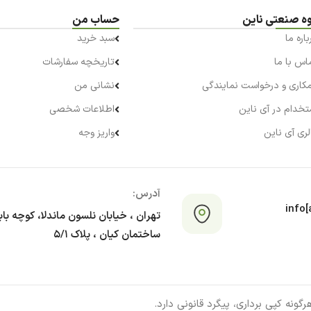
ه صنعتی ناین
حساب من
باره ما
سبد خرید
اس با ما
تاریخچه سفارشات
کاری و درخواست نمایندگی
نشانی من
تخدام در آی ناین
اطلاعات شخصی
لری آی ناین
واریز وجه
آدرس:
info[a
تهران ، خیابان نلسون ماندلا، کوچه با
ساختمان کیان ، پلاک ۵/۱
ونه کپی برداری، پیگرد قانونی دارد.