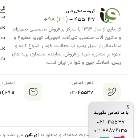
گرو
در
تم
آی ناین از سال ۱۳۹۳ با تمرکز بر فروش تخصصی تجهیزات
و ماشین آلات صنعتی، شیرآلات، تجهیزات تهویه مطبوع و
هم
ساختمانی از قبیل پمپ آب، فعالیت خود را شروع کرده و
اس
علاوه بر مشاوره خرید و فروش، نماینده انحصاری برند های
گا
رپس
،
اسلانگ چین
و
شوا
در ایران است.
تلفن تماس:
ایمیل:
t]i-9.ir
021-
45537
x
با ما تماس بگیرید
021-45537
02188876135
تمامی حقوق این سایت محفوظ و متعلق به
آی ناین
می باشد و هرگ