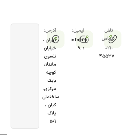
تلفن
ایمیل:
آدرس:
تماس:
info[at]i-
تهران ،
021-
9.ir
خیابان
45537
نلسون
ماندلا،
کوچه
بابک
مرکزی،
ساختمان
کیان ،
پلاک
۵/۱