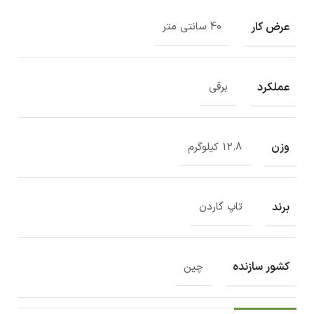
عرض کار
40 سانتی متر
عملکرد
برقی
وزن
12.8 کیلوگرم
برند
تاپ گاردن
کشور سازنده
چین