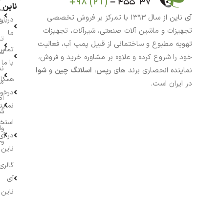
ناین
سب
آی ناین از سال ۱۳۹۳ با تمرکز بر فروش تخصصی
درباره
خر
تجهیزات و ماشین آلات صنعتی، شیرآلات، تجهیزات
ما
تا
تهویه مطبوع و ساختمانی از قبیل پمپ آب، فعالیت
تماس
سف
خود را شروع کرده و علاوه بر مشاوره خرید و فروش،
با ما
نش
نماینده انحصاری برند های
رپس
،
اسلانگ چین
و
شوا
همکار
م
در ایران است.
درخو
اط
نماین
ش
استخ
وا
در آی
وج
ناین
گالری
آی
ناین