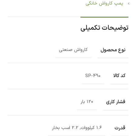
پمپ کارواش خانگی
توضیحات تکمیلی
نوع محصول
کارواش صنعتی
کد کالا
SP-490
فشار کاری
120 بار
قدرت
1.6 کیلووات, 2.2 اسب بخار