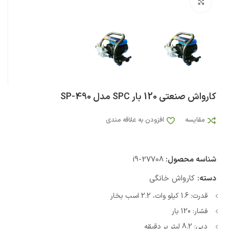
بزرگنمایی تصویر
کارواش صنعتی 120 بار SPC مدل SP-490
مقایسه
افزودن به علاقه مندی
شناسه محصول:
i9-27708
دسته:
کارواش خانگی
قدرت: 1.6 کیلو وات، 2.2 اسب بخار
فشار: 120 بار
دبی: 8.2 لیتر بر دقیقه