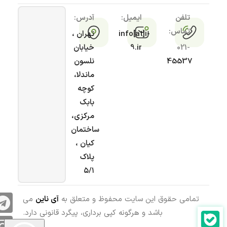
تلفن
ایمیل:
آدرس:
تماس:
info[at]i-
تهران ،
021-
9.ir
خیابان
45537
نلسون
ماندلا،
کوچه
بابک
مرکزی،
ساختمان
کیان ،
پلاک
۵/۱
تمامی حقوق این سایت محفوظ و متعلق به
آی ناین
می
باشد و هرگونه کپی برداری، پیگرد قانونی دارد.