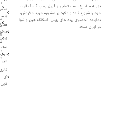
ما
تا
تهویه مطبوع و ساختمانی از قبیل پمپ آب، فعالیت
تماس
سف
خود را شروع کرده و علاوه بر مشاوره خرید و فروش،
با ما
نش
نماینده انحصاری برند های
رپس
،
اسلانگ چین
و
شوا
همکار
م
در ایران است.
درخو
اط
نماین
ش
استخ
وا
در آی
وج
ناین
گالری
آی
ناین