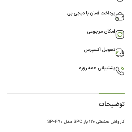
پرداخت آسان با دیجی پی
امکان مرجوعی
تحویل اکسپرس
پشتیبانی همه روزه
توضیحات
کارواش صنعتی 120 بار SPC مدل SP-490