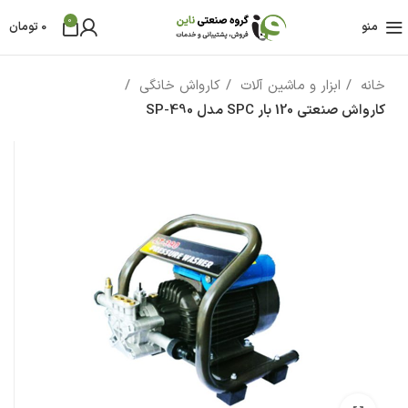
0
منو
0
تومان
خانه
ابزار و ماشین آلات
کارواش خانگی
کارواش صنعتی 120 بار SPC مدل SP-490