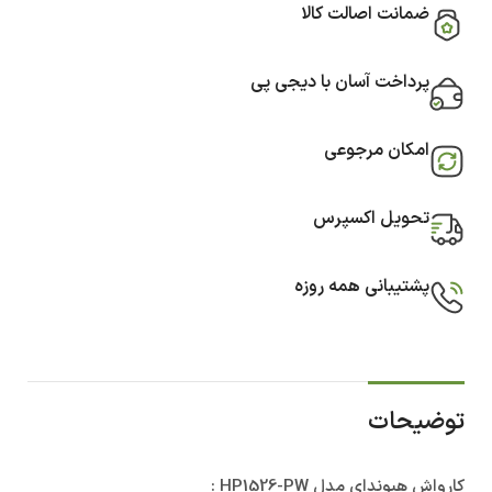
ضمانت اصالت کالا
پرداخت آسان با دیجی پی
امکان مرجوعی
تحویل اکسپرس
پشتیبانی همه روزه
توضیحات
کارواش هیوندای مدل HP1526-PW :