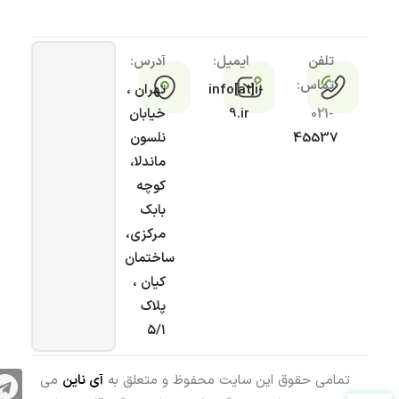
تلفن
ایمیل:
آدرس:
تماس:
info[at]i-
تهران ،
021-
9.ir
خیابان
45537
نلسون
ماندلا،
کوچه
بابک
مرکزی،
ساختمان
کیان ،
پلاک
۵/۱
تمامی حقوق این سایت محفوظ و متعلق به
آی ناین
می