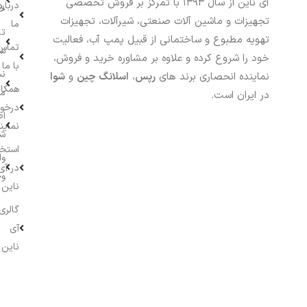
آی ناین از سال ۱۳۹۳ با تمرکز بر فروش تخصصی
درباره
خر
تجهیزات و ماشین آلات صنعتی، شیرآلات، تجهیزات
ما
تا
تهویه مطبوع و ساختمانی از قبیل پمپ آب، فعالیت
تماس
سف
خود را شروع کرده و علاوه بر مشاوره خرید و فروش،
با ما
نش
نماینده انحصاری برند های
رپس
،
اسلانگ چین
و
شوا
همکار
م
در ایران است.
درخو
اط
نماین
ش
استخ
وا
در آی
وج
ناین
گالری
آی
ناین