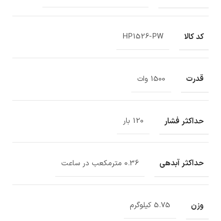
کد کالا
HP1526-PW
قدرت
1500 وات
حداکثر فشار
120 بار
حداکثر آبدهی
0.36 مترمکعب در ساعت
وزن
5.75 کیلوگرم