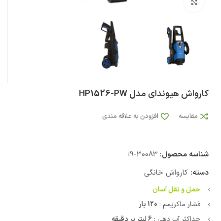
بزرگنمایی تصویر
کارواش هیوندای مدل HP1526-PW
مقایسه
افزودن به علاقه مندی
شناسه محصول:
i9-30083
دسته:
کارواش خانگی
حمل و نقل آسان
فشار ماکزیمم :
120 بار
حداکثر آب دهی :
6 لیتر بر دقیقه