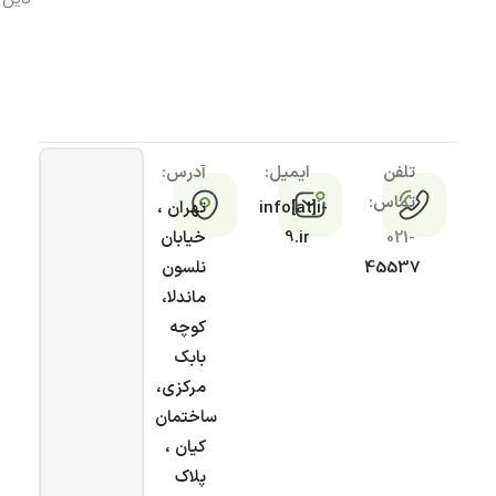
تلفن
ایمیل:
آدرس:
تماس:
info[at]i-
تهران ،
021-
9.ir
خیابان
45537
نلسون
ماندلا،
کوچه
بابک
مرکزی،
ساختمان
کیان ،
پلاک