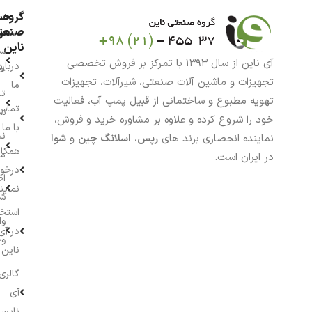
گروه
حس
من
صنعت
ناین
سب
آی ناین از سال ۱۳۹۳ با تمرکز بر فروش تخصصی
درباره
خر
تجهیزات و ماشین آلات صنعتی، شیرآلات، تجهیزات
ما
تا
تهویه مطبوع و ساختمانی از قبیل پمپ آب، فعالیت
تماس
سف
خود را شروع کرده و علاوه بر مشاوره خرید و فروش،
با ما
نش
نماینده انحصاری برند های
رپس
،
اسلانگ چین
و
شوا
همکار
م
در ایران است.
درخو
اط
نماین
ش
استخ
وا
در آی
وج
ناین
گالری
آی
ناین