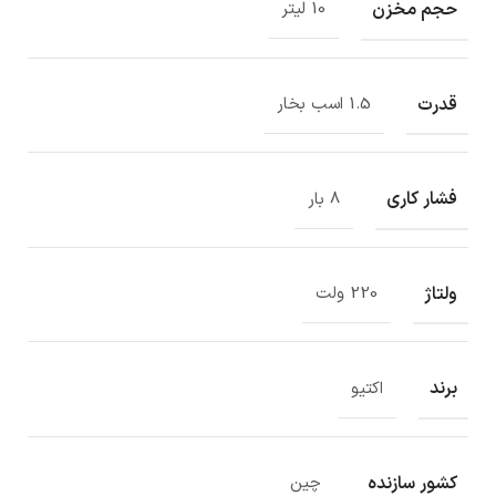
حجم مخزن
10 لیتر
قدرت
1.5 اسب بخار
فشار کاری
8 بار
ولتاژ
220 ولت
برند
اکتیو
کشور سازنده
چین