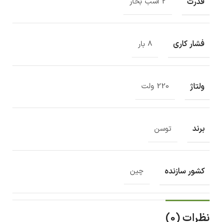
قدرت
2 اسب بخار
فشار کاری
8 بار
ولتاژ
220 ولت
برند
توسن
کشور سازنده
چین
نظرات (0)