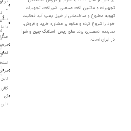
آی ناین از سال ۱۳۹۳ با تمرکز بر فروش تخصصی
درباره
خر
تجهیزات و ماشین آلات صنعتی، شیرآلات، تجهیزات
ما
تا
تهویه مطبوع و ساختمانی از قبیل پمپ آب، فعالیت
تماس
سف
خود را شروع کرده و علاوه بر مشاوره خرید و فروش،
با ما
نش
نماینده انحصاری برند های
رپس
،
اسلانگ چین
و
شوا
همکار
م
در ایران است.
درخو
اط
نماین
ش
استخ
وا
در آی
وج
ناین
گالری
آی
ناین