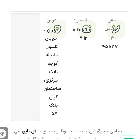
تلفن
ایمیل:
آدرس:
تماس:
info[at]i-
تهران ،
021-
9.ir
خیابان
45537
نلسون
ماندلا،
کوچه
بابک
مرکزی،
ساختمان
کیان ،
پلاک
۵/۱
تمامی حقوق این سایت محفوظ و متعلق به
آی ناین
می