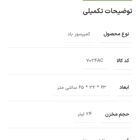
توضیحات تکمیلی
نوع محصول
کمپرسور باد
کد کالا
7024AC
ابعاد
63 * 32 * 65 سانتی متر
حجم مخزن
24 لیتر