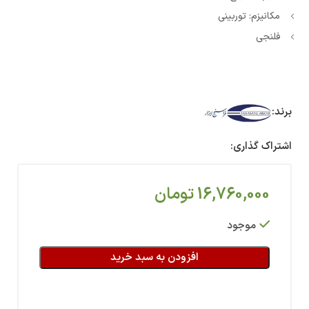
مکانیزم: توربینی
فلنجی
برند:
اشتراک گذاری:
16,760,000
تومان
موجود
افزودن به سبد خرید