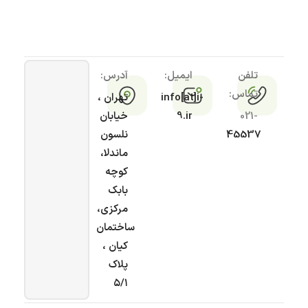
تلفن
ایمیل:
آدرس:
تماس:
info[at]i-
تهران ،
021-
9.ir
خیابان
45537
نلسون
ماندلا،
کوچه
بابک
مرکزی،
ساختمان
کیان ،
پلاک
۵/۱