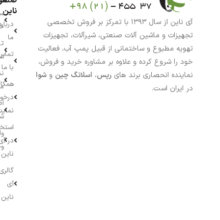
من
صنعت
ناین
سب
آی ناین از سال ۱۳۹۳ با تمرکز بر فروش تخصصی
درباره
خر
تجهیزات و ماشین آلات صنعتی، شیرآلات، تجهیزات
ما
تا
تهویه مطبوع و ساختمانی از قبیل پمپ آب، فعالیت
تماس
سف
خود را شروع کرده و علاوه بر مشاوره خرید و فروش،
با ما
نش
نماینده انحصاری برند های
رپس
،
اسلانگ چین
و
شوا
همکار
م
در ایران است.
درخو
اط
نماین
ش
استخ
وا
در آی
وج
ناین
گالری
آی
ناین