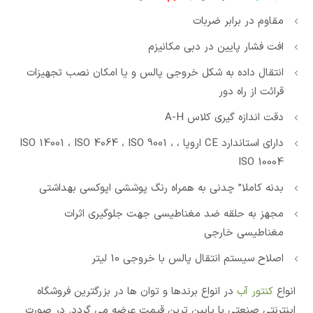
مقاوم در برابر ضربات
افت فشار پایین در دبی مکانیزم
انتقال داده به شکل خروجی پالس و یا امکان نصب تجهیزات
قرائت از راه دور
دقت اندازه گیری کلاس A-H
دارای استاندارد CE اروپا ، ISO 14001 ، ISO 4064 ، ISO 9001 ،
ISO 10004
بدنه کاملا” چدنی به همراه رنگ پوششی اپوکسی بهداشتی
مجهز به حلقه ضد مغناطیسی جهت جلوگیری اثرات
مغناطیسی خارجی
اصلاح سیستم انتقال پالس با خروجی 10 لیتر
انواع
کنتور آب
در انواع برندها و توان ها در بزرگترین فروشگاه
اینترنتی صنعتی با پایین ترین قیمت عرضه می گردد. در صورت