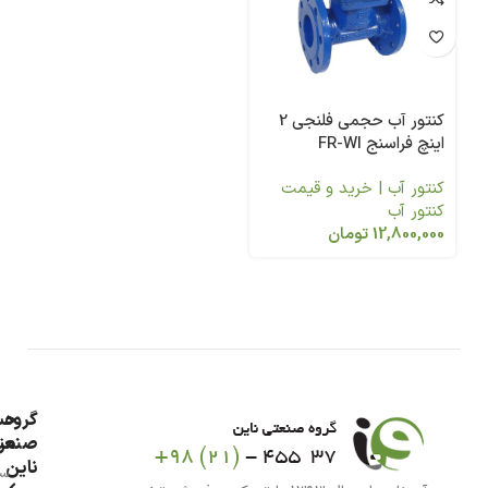
کنتور آب حجمی فلنجی 2
اینچ فراسنج FR-WI
کنتور آب | خرید و قیمت
کنتور آب
12,800,000
تومان
گروه
حس
من
صنعت
ناین
سب