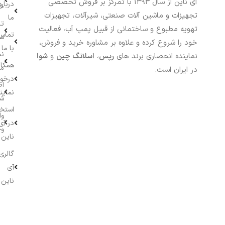
آی ناین از سال ۱۳۹۳ با تمرکز بر فروش تخصصی
درباره
خر
تجهیزات و ماشین آلات صنعتی، شیرآلات، تجهیزات
ما
تا
تهویه مطبوع و ساختمانی از قبیل پمپ آب، فعالیت
تماس
سف
خود را شروع کرده و علاوه بر مشاوره خرید و فروش،
با ما
نش
نماینده انحصاری برند های
رپس
،
اسلانگ چین
و
شوا
همکار
م
در ایران است.
درخو
اط
نماین
ش
استخ
وا
در آی
وج
ناین
گالری
آی
ناین