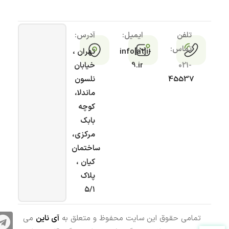
تلفن
ایمیل:
آدرس:
تماس:
info[at]i-
تهران ،
021-
9.ir
خیابان
45537
نلسون
ماندلا،
کوچه
بابک
مرکزی،
ساختمان
کیان ،
پلاک
۵/۱
تمامی حقوق این سایت محفوظ و متعلق به
آی ناین
می