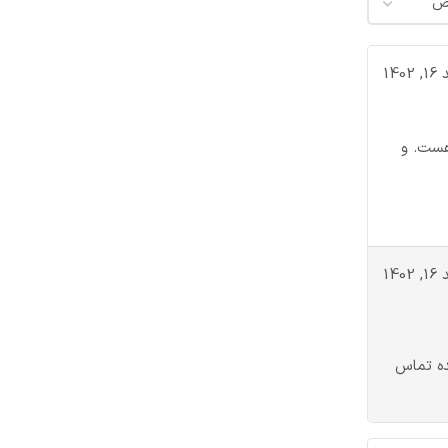
140
هست. و
140
ده تماس