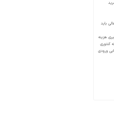
حده ۶ تا باید خرید
لی باید
یری هزینه
 کنتوری
ابی ورودی