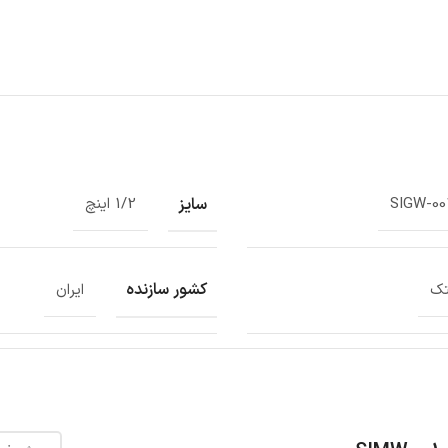
سایز
SIGW-00
1/2 اینچ
کشور سازنده
ک
ایران