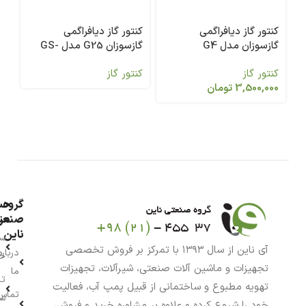
کنتور گاز دیافراگمی
کنتور گاز دیافراگمی
کن
گازسوزان مدل G4
گازسوزان G25 مدل GS-
65
80-025B
کنتور گاز
کنتور گاز
کن
3,500,000
تومان
گروه
حس
من
صنعت
ناین
سب
آی ناین از سال ۱۳۹۳ با تمرکز بر فروش تخصصی
درباره
خر
تجهیزات و ماشین آلات صنعتی، شیرآلات، تجهیزات
ما
تا
تهویه مطبوع و ساختمانی از قبیل پمپ آب، فعالیت
تماس
سف
خود را شروع کرده و علاوه بر مشاوره خرید و فروش،