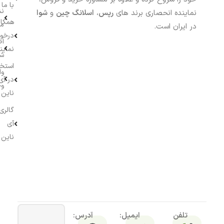
با ما
نش
نماینده انحصاری برند های
رپس
،
اسلانگ چین
و
شوا
همکار
م
در ایران است.
درخو
اط
نماین
ش
استخ
وا
در آی
وج
ناین
گالری
آی
ناین
تلفن
ایمیل:
آدرس: