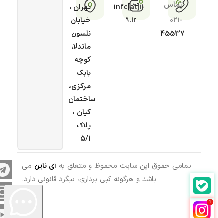
تماس:
info[at]i-
تهران ،
021-
9.ir
خیابان
45537
نلسون
ماندلا،
کوچه
بابک
مرکزی،
ساختمان
کیان ،
پلاک
۵/۱
تمامی حقوق این سایت محفوظ و متعلق به
آی ناین
می
باشد و هرگونه کپی برداری، پیگرد قانونی دارد.