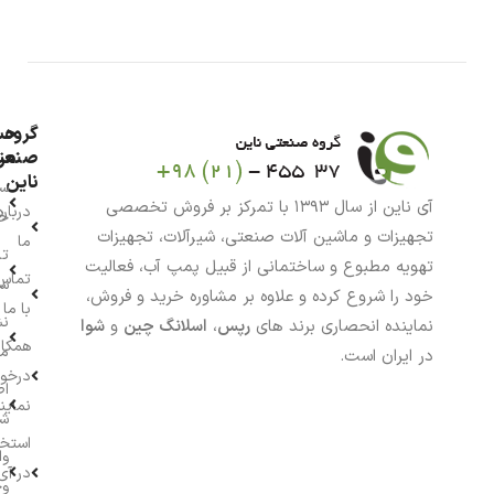
گروه
حس
من
صنعت
ناین
سب
آی ناین از سال ۱۳۹۳ با تمرکز بر فروش تخصصی
درباره
خر
تجهیزات و ماشین آلات صنعتی، شیرآلات، تجهیزات
ما
تا
تهویه مطبوع و ساختمانی از قبیل پمپ آب، فعالیت
تماس
سف
خود را شروع کرده و علاوه بر مشاوره خرید و فروش،
با ما
نش
نماینده انحصاری برند های
رپس
،
اسلانگ چین
و
شوا
همکار
م
در ایران است.
درخو
اط
نماین
ش
استخ
وا
در آی
وج