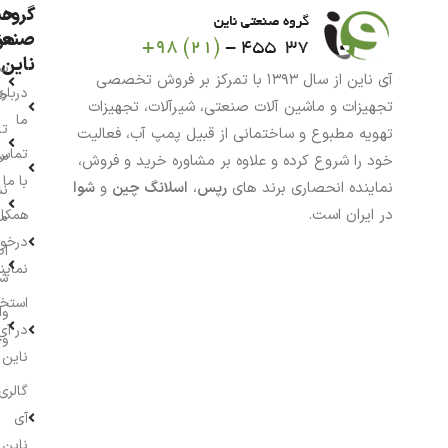
گروه
حس
من
صنعت
ناین
سب
آی ناین از سال ۱۳۹۳ با تمرکز بر فروش تخصصی
درباره
خر
تجهیزات و ماشین آلات صنعتی، شیرآلات، تجهیزات
ما
تا
تهویه مطبوع و ساختمانی از قبیل پمپ آب، فعالیت
تماس
سف
خود را شروع کرده و علاوه بر مشاوره خرید و فروش،
با ما
نماینده انحصاری برند های
رپس
،
اسلانگ چین
و
شوا
نش
در ایران است.
همکار
م
درخو
اط
نماین
ش
استخ
وا
در آی
وج
ناین
گالری
آی
ناین