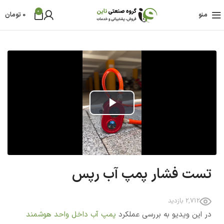
0
منو
0
تومان
Play
Video
تست فشار پمپ آب رپس
2,712 بازدید
در این ویدیو به بررسی عملکرد
پمپ آب داخل واحد هوشمند