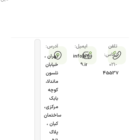
تلفن
ایمیل:
آدرس:
تماس:
info[at]i-
تهران ،
021-
9.ir
خیابان
45537
نلسون
ماندلا،
کوچه
بابک
مرکزی،
ساختمان
کیان ،
پلاک