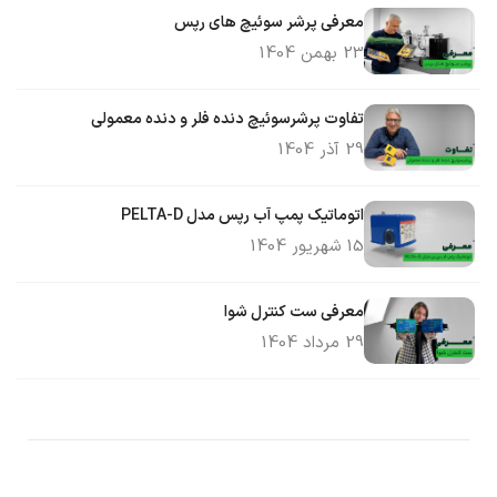
معرفی پرشر سوئیچ های رپس
23 بهمن 1404
تفاوت پرشرسوئیچ دنده فلر و دنده معمولی
29 آذر 1404
اتوماتیک پمپ آب رپس مدل PELTA-D
15 شهریور 1404
معرفی ست کنترل شوا
29 مرداد 1404