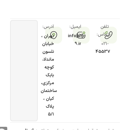
تلفن
ایمیل:
آدرس:
تماس:
info[at]i-
تهران ،
021-
9.ir
خیابان
45537
نلسون
ماندلا،
کوچه
بابک
مرکزی،
ساختمان
کیان ،
پلاک
۵/۱