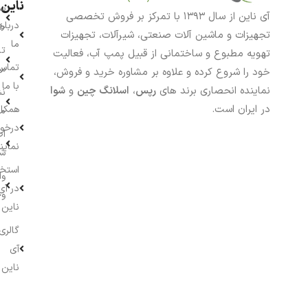
ناین
سب
آی ناین از سال ۱۳۹۳ با تمرکز بر فروش تخصصی
درباره
خر
تجهیزات و ماشین آلات صنعتی، شیرآلات، تجهیزات
ما
تا
تهویه مطبوع و ساختمانی از قبیل پمپ آب، فعالیت
تماس
سف
خود را شروع کرده و علاوه بر مشاوره خرید و فروش،
با ما
نماینده انحصاری برند های
رپس
،
اسلانگ چین
و
شوا
نش
در ایران است.
همکار
م
درخو
اط
نماین
ش
استخ
وا
در آی
وج
ناین
گالری
آی
ناین