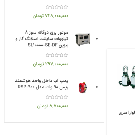
728,000,000
تومان
موتور برق دوگانه سوز 8
کیلووات سایلنت اسلانگ گاز و
بنزین SL10000-SE-DF
297,000,000
تومان
پمپ آب داخل واحد هوشمند
رپس 90 وات مدل RSP-900
8,700,000
تومان
ارا سری