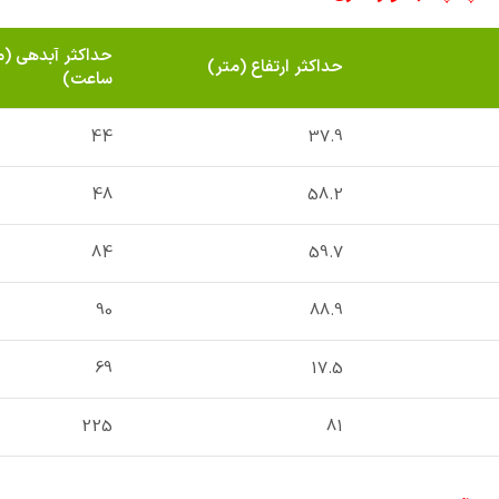
حداکثر آبدهی
(م
حداکثر ارتفاع
(متر)
ساعت)
44
37.9
48
58.2
84
59.7
90
88.9
69
17.5
225
81