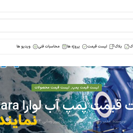
ک
بلاگ
لیست قیمت
پروژه ها
محاسبات فنی
ویدیو ها
,
لیست قیمت پمپ
لیست قیمت محصولات
یمت پمپ آب لوارا Lowara
0
نویسنده:
مدیر محتوای آی ناین
آخرین بروز رسانی 24 آبان - 1403