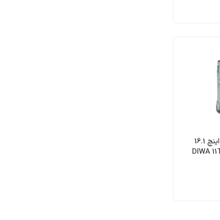
پمپ کفکش 1/2 1 اینچ 16.1