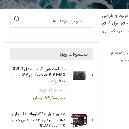
رن سابقه در خصوص تولید و طراحی
 های غول آسای
سین این کمپانی،
ارا بوده و
محصولات ویژه
 خرید
پاوراستیشن اکوفلو مدل RIVER
2 MAX ظرفیت باتری 512 توان
500 وات
121,500,000
تومان
94,800,000
تومان
موتور برق 13 کیلووات تک فاز و
سه فاز بنزینی هوندا رپس مدل
RGA14000ETS