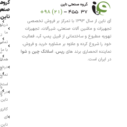
گروه
حس
من
صنعت
ناین
سب
آی ناین از سال ۱۳۹۳ با تمرکز بر فروش تخصصی
درباره
خر
تجهیزات و ماشین آلات صنعتی، شیرآلات، تجهیزات
ما
تا
تهویه مطبوع و ساختمانی از قبیل پمپ آب، فعالیت
تماس
سف
خود را شروع کرده و علاوه بر مشاوره خرید و فروش،
با ما
نماینده انحصاری برند های
رپس
،
اسلانگ چین
و
شوا
نش
در ایران است.
همکار
م
درخو
اط
نماین
ش
استخ
وا
در آی
وج
ناین
گالری
آی
ناین