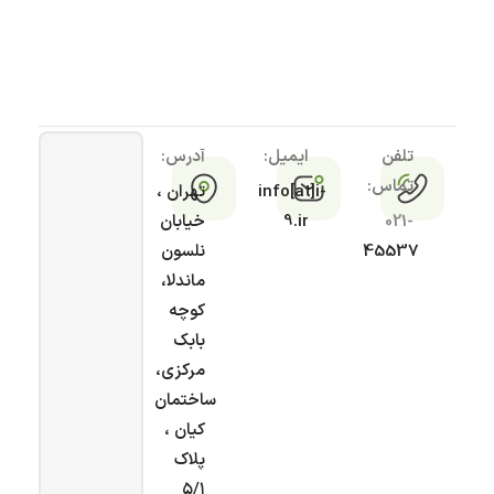
تلفن
ایمیل:
آدرس:
تماس:
info[at]i-
تهران ،
021-
9.ir
خیابان
45537
نلسون
ماندلا،
کوچه
بابک
مرکزی،
ساختمان
کیان ،
پلاک
۵/۱