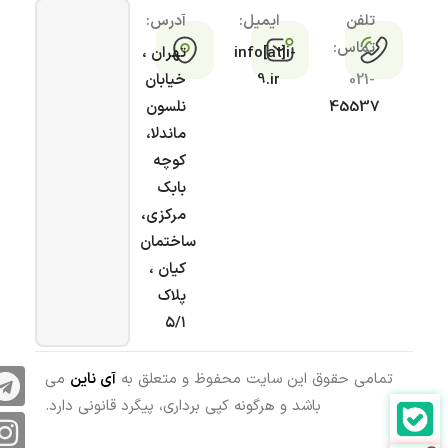
تلفن
ایمیل:
آدرس:
تماس:
info[at]i-
تهران ،
021-
9.ir
خیابان
45537
نلسون
ماندلا،
کوچه
بابک
مرکزی،
ساختمان
کیان ،
پلاک
۵/۱
تمامی حقوق این سایت محفوظ و متعلق به
آی ناین
می
باشد و هرگونه کپی برداری، پیگرد قانونی دارد.