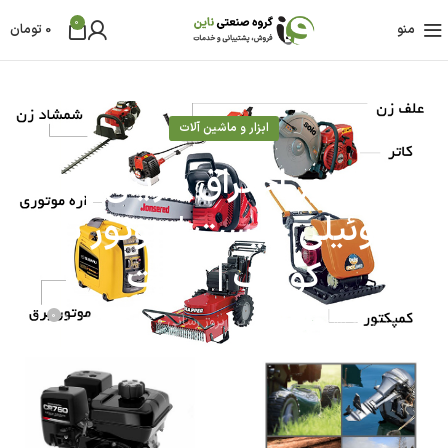
0
منو
0
تومان
ابزار و ماشین آلات
موتور احتراق بنزینی یا
گازوئیلی چیست | موتور تک
کوچک | قیمت
0
مدیر محتوای آی ناین
آخرین بروز رسانی 30 مهر - 1404