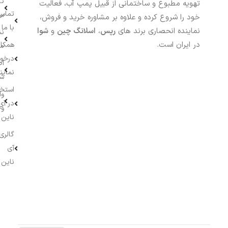
تا
تهویه مطبوع و ساختمانی از قبیل پمپ آب، فعالیت
تماس
سف
خود را شروع کرده و علاوه بر مشاوره خرید و فروش،
با ما
نماینده انحصاری برند های
رپس
،
اسلانگ چین
و
شوا
نش
در ایران است.
همکار
م
درخو
اط
نماین
ش
استخ
وا
در آی
وج
ناین
گالری
آی
ناین