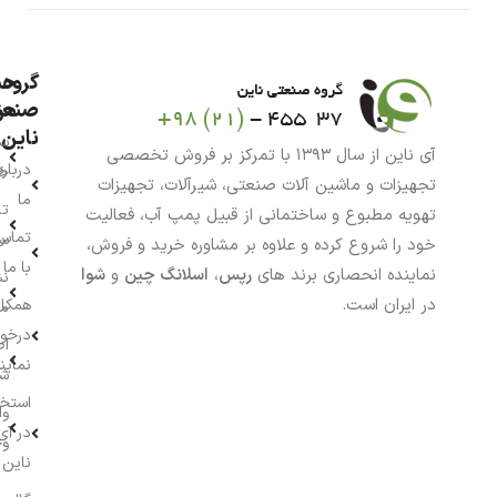
گروه
حس
من
صنعت
ناین
سب
آی ناین از سال ۱۳۹۳ با تمرکز بر فروش تخصصی
درباره
خر
تجهیزات و ماشین آلات صنعتی، شیرآلات، تجهیزات
ما
تا
تهویه مطبوع و ساختمانی از قبیل پمپ آب، فعالیت
تماس
سف
خود را شروع کرده و علاوه بر مشاوره خرید و فروش،
با ما
نماینده انحصاری برند های
رپس
،
اسلانگ چین
و
شوا
نش
در ایران است.
همکار
م
درخو
اط
نماین
ش
استخ
وا
در آی
وج
ناین