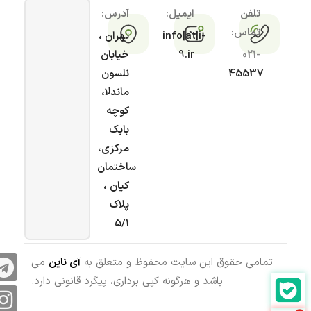
تلفن
ایمیل:
آدرس:
تماس:
info[at]i-
تهران ،
021-
9.ir
خیابان
45537
نلسون
ماندلا،
کوچه
بابک
مرکزی،
ساختمان
کیان ،
پلاک
۵/۱
تمامی حقوق این سایت محفوظ و متعلق به
آی ناین
می
باشد و هرگونه کپی برداری، پیگرد قانونی دارد.