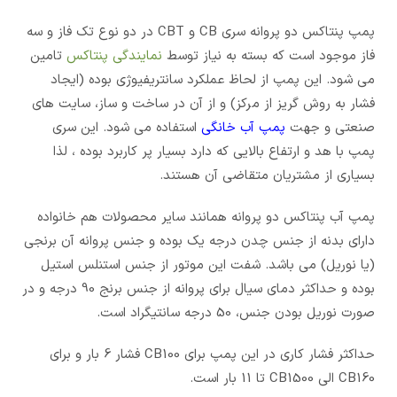
پمپ پنتاکس دو پروانه سری CB و CBT در دو نوع تک فاز و سه
فاز موجود است که بسته به نیاز توسط
نمایندگی پنتاکس
تامین
می شود. این پمپ از لحاظ عملکرد سانتریفیوژی بوده (ایجاد
فشار به روش گریز از مرکز) و از آن در ساخت و ساز، سایت های
صنعتی و جهت
پمپ آب خانگی
استفاده می شود. این سری
پمپ با هد و ارتفاع بالایی که دارد بسیار پر کاربرد بوده ، لذا
بسیاری از مشتریان متقاضی آن هستند.
پمپ آب پنتاکس دو پروانه همانند سایر محصولات هم خانواده
دارای بدنه از جنس چدن درجه یک بوده و جنس پروانه آن برنجی
(یا نوریل) می باشد. شفت این موتور از جنس استنلس استیل
بوده و حداکثر دمای سیال برای پروانه از جنس برنج 90 درجه و در
صورت نوریل بودن جنس، 50 درجه سانتیگراد است.
حداکثر فشار کاری در این پمپ برای CB100 فشار 6 بار و برای
CB160 الی CB1500 تا 11 بار است.