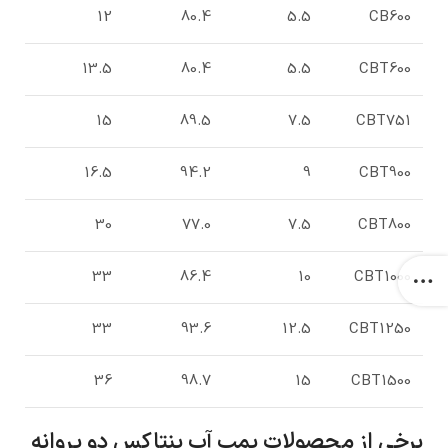
12
80.4
5.5
CB600
13.5
80.4
5.5
CBT600
15
89.5
7.5
CBT751
16.5
94.2
9
CBT900
30
77.0
7.5
CBT800
33
86.4
10
CBT1000
33
93.6
12.5
CBT1250
36
98.7
15
CBT1500
برخی از محصولات پمپ آب پنتاکس دو پروانه