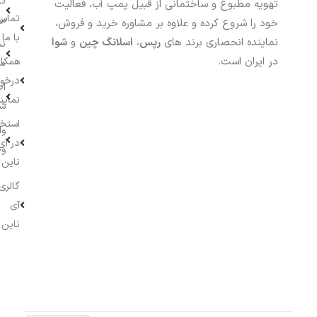
تا
تهویه مطبوع و ساختمانی از قبیل پمپ آب، فعالیت
تماس
سف
خود را شروع کرده و علاوه بر مشاوره خرید و فروش،
با ما
نماینده انحصاری برند های
رپس
،
اسلانگ چین
و
شوا
نش
در ایران است.
همکار
م
درخو
اط
نماین
ش
استخ
وا
در آی
وج
ناین
گالری
آی
ناین