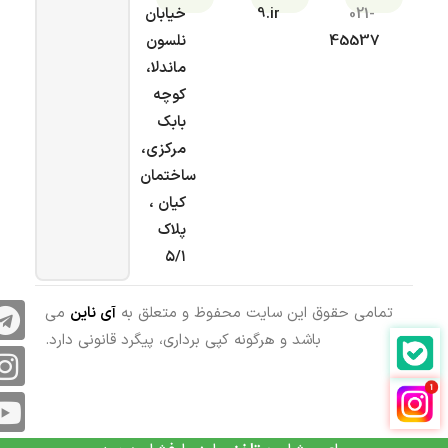
021-
9.ir
خیابان
45537
نلسون
ماندلا،
کوچه
بابک
مرکزی،
ساختمان
کیان ،
پلاک
۵/۱
تمامی حقوق این سایت محفوظ و متعلق به
آی ناین
می
باشد و هرگونه کپی برداری، پیگرد قانونی دارد.