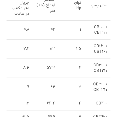
توان
جریان
مدل پمپ
ارتفاع (هد)
Hp
متر مکعب
متر
در ساعت
CB100 /
4.8
42
1
CBT100
CB160 /
7.2
53
1.5
CBT160
CB210 /
8.4
57.3
2
CBT210
CB310 /
9
64
3
CBT310
12
64.4
4
CB400