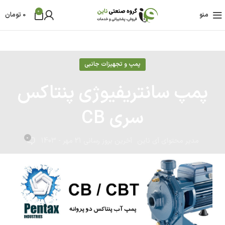
0
منو
0
تومان
پمپ و تجهیزات جانبی
پمپ سانتریفیوژی پنتاکس
سری CB
0
مدیر محتوای آی ناین
آخرین بروز رسانی 21 مهر - 1403