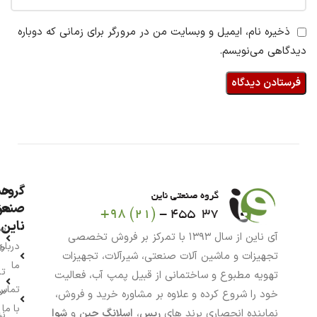
ذخیره نام، ایمیل و وبسایت من در مرورگر برای زمانی که دوباره
دیدگاهی می‌نویسم.
گروه
حس
من
صنعت
ناین
سب
آی ناین از سال ۱۳۹۳ با تمرکز بر فروش تخصصی
درباره
خر
تجهیزات و ماشین آلات صنعتی، شیرآلات، تجهیزات
ما
تا
تهویه مطبوع و ساختمانی از قبیل پمپ آب، فعالیت
تماس
سف
خود را شروع کرده و علاوه بر مشاوره خرید و فروش،
با ما
نماینده انحصاری برند های
رپس
،
اسلانگ چین
و
شوا
نش