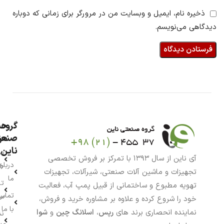
ذخیره نام، ایمیل و وبسایت من در مرورگر برای زمانی که دوباره
دیدگاهی می‌نویسم.
گروه
حس
من
صنعت
ناین
سب
آی ناین از سال ۱۳۹۳ با تمرکز بر فروش تخصصی
درباره
خر
تجهیزات و ماشین آلات صنعتی، شیرآلات، تجهیزات
ما
تا
تهویه مطبوع و ساختمانی از قبیل پمپ آب، فعالیت
تماس
سف
خود را شروع کرده و علاوه بر مشاوره خرید و فروش،
با ما
نماینده انحصاری برند های
رپس
،
اسلانگ چین
و
شوا
نش