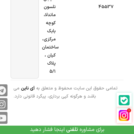
45537
نلسون
ماندلا،
کوچه
بابک
مرکزی،
ساختمان
کیان ،
پلاک
۵/۱
تمامی حقوق این سایت محفوظ و متعلق به
آی ناین
می
باشد و هرگونه کپی برداری، پیگرد قانونی دارد.
برای مشاوره
تلفنی
اینجا فشار دهید