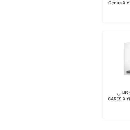
چگالشی