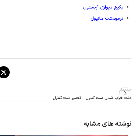
پکیج دیواری آریستون
ترموستات هانیول
جدیدتر
علت خراب شدن ست کنترل – تعمیر ست کنترل
نوشته های مشابه