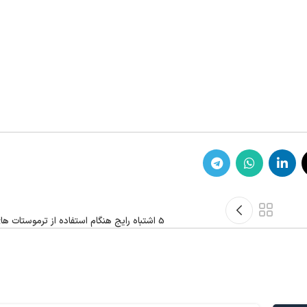
5 اشتباه رایج هنگام استفاده از ترموستات های قابل برنامه ریزی