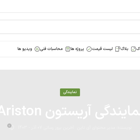
ک
بلاگ
لیست قیمت
پروژه ها
محاسبات فنی
ویدیو ها
نمایندگی
مایندگی آریستون Ariston
0
نویسنده:
مدیر محتوای آی ناین
آخرین بروز رسانی 07 آذر - 1403