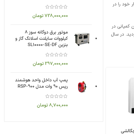
ر خود را در
728,000,000
تومان
نیز آغاز کرد. در سال 1990 زیر مجموعه های این کمپانی در
موتور برق دوگانه سوز 8
ید. در سال
کیلووات سایلنت اسلانگ گاز و
بنزین SL10000-SE-DF
297,000,000
تومان
پمپ آب داخل واحد هوشمند
رپس 90 وات مدل RSP-900
8,700,000
تومان
چگالشی