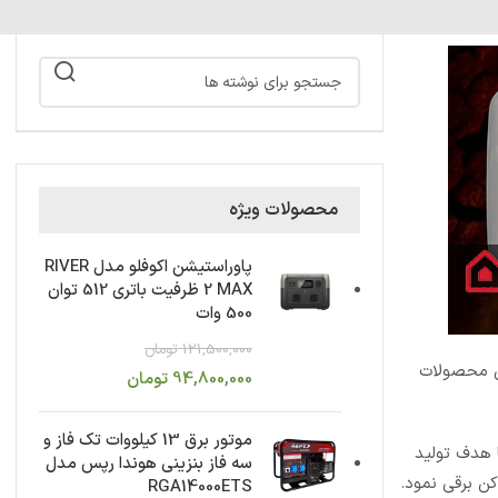
محصولات ویژه
پاوراستیشن اکوفلو مدل RIVER
2 MAX ظرفیت باتری 512 توان
500 وات
121,500,000
تومان
 محصولات
94,800,000
تومان
موتور برق 13 کیلووات تک فاز و
و با هدف تولید
سه فاز بنزینی هوندا رپس مدل
ندر گاز و آب گرم کن برقی نمود.
RGA14000ETS